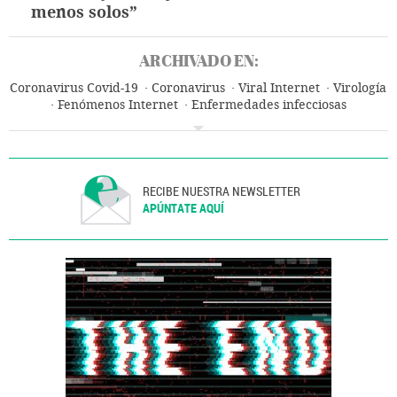
menos solos”
ARCHIVADO EN:
Coronavirus Covid-19
Coronavirus
Viral Internet
Virología
Fenómenos Internet
Enfermedades infecciosas
Microbiología
Enfermedades
Medicina
Internet
Telecomunicaciones
Biología
Salud
Comunicaciones
Ciencias naturales
Ciencia
RECIBE NUESTRA NEWSLETTER
APÚNTATE AQUÍ