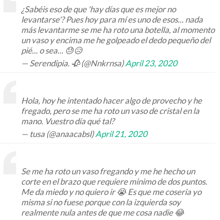
¿Sabéis eso de que 'hay días que es mejor no
levantarse'? Pues hoy para mí es uno de esos... nada
más levantarme se me ha roto una botella, al momento
un vaso y encima me he golpeado el dedo pequeño del
pié... o sea... 😓😥
— Serendipia. 🥀 (@Nnkrnsa)
April 23, 2020
Hola, hoy he intentado hacer algo de provecho y he
fregado, pero se me ha roto un vaso de cristal en la
mano. Vuestro día qué tal?
— tusa (@anaacabsl)
April 21, 2020
Se me ha roto un vaso fregando y me he hecho un
corte en el brazo que requiere minimo de dos puntos.
Me da miedo y no quiero ir 😭 Es que me coseria yo
misma si no fuese porque con la izquierda soy
realmente nula antes de que me cosa nadie 😂