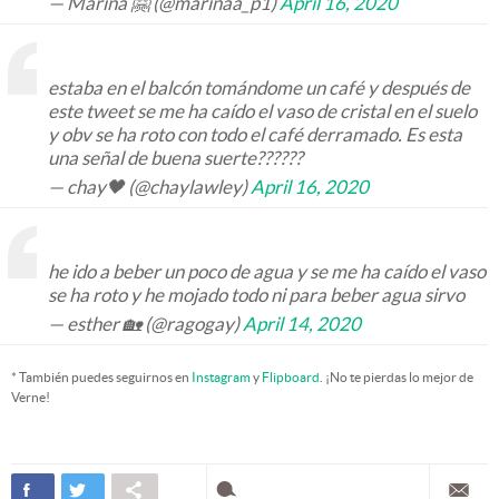
— Marina 🤗 (@marinaa_p1)
April 16, 2020
estaba en el balcón tomándome un café y después de
este tweet se me ha caído el vaso de cristal en el suelo
y obv se ha roto con todo el café derramado. Es esta
una señal de buena suerte??????
— chay🖤 (@chaylawley)
April 16, 2020
he ido a beber un poco de agua y se me ha caído el vaso
se ha roto y he mojado todo ni para beber agua sirvo
— esther 🏡 (@ragogay)
April 14, 2020
* También puedes seguirnos en
Instagram
y
Flipboard
. ¡No te pierdas lo mejor de
Verne!