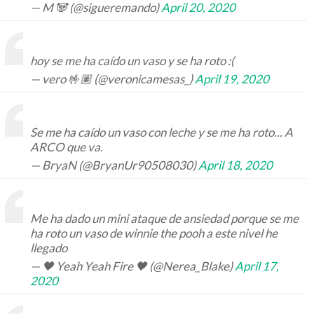
— M 🐼 (@sigueremando)
April 20, 2020
hoy se me ha caído un vaso y se ha roto :(
— vero 🤟🏽 (@veronicamesas_)
April 19, 2020
Se me ha caído un vaso con leche y se me ha roto... A
ARCO que va.
— BryaN (@BryanUr90508030)
April 18, 2020
Me ha dado un mini ataque de ansiedad porque se me
ha roto un vaso de winnie the pooh a este nivel he
llegado
— 🖤 Yeah Yeah Fire 🖤 (@Nerea_Blake)
April 17,
2020