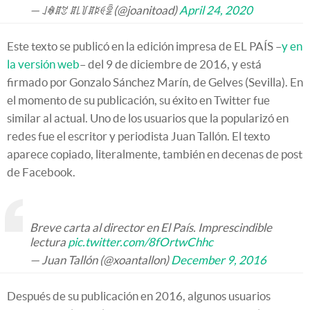
— ꒑ꊿꁲꃔ ꁲ꒒꒦ꁲꌅꑀꑒ (@joanitoad)
April 24, 2020
Este texto se publicó en la edición impresa de EL PAÍS –
y en
la versión web
– del 9 de diciembre de 2016, y está
firmado por Gonzalo Sánchez Marín, de Gelves (Sevilla). En
el momento de su publicación, su éxito en Twitter fue
similar al actual. Uno de los usuarios que la popularizó en
redes fue el escritor y periodista Juan Tallón. El texto
aparece copiado, literalmente, también en decenas de post
de Facebook.
Breve carta al director en El País. Imprescindible
lectura
pic.twitter.com/8fOrtwChhc
— Juan Tallón (@xoantallon)
December 9, 2016
Después de su publicación en 2016, algunos usuarios