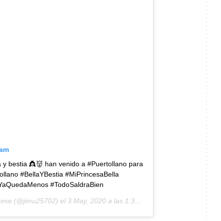
ram
a y bestia 👸👹 han venido a #Puertollano para
ertollano #BellaYBestia #MiPrincesaBella
#YaQuedaMenos #TodoSaldraBien
aime
(@jimu25702) el
3 May, 2020 a las 1:37 PDT