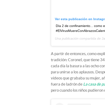
Ver esta publicación en Instag
Día 2 de confinamiento... como e
#ElVirusMuereConAbrazosCalen
Una publicación compartida de
J
A partir de entonces, como expl
tradición: Coronel, que tiene 34
cada día la basura a las ocho con
para unirse a los aplausos. Des
vídeos que grababa su mujer, a
fuera de ladrón de
La casa de p
pero cuando los niños pudieron co