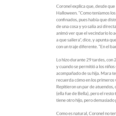
Coronel explica que, desde que 
Halloween. “Como teníamos los 
confinados, pues había que dist
de una cosa y yo salía así direc
animó ver que el vecindario lo 
a que saliera”, dice, y apunta que
con un traje diferente. “En el ba
Lo hizo durante 29 tardes, con 
y cuando se permitió a los niños 
acompañado de su hija. Mara te
recuerda cómo en los primeros víd
Repitieron un par de atuendos, co
(ella fue de Bella), pero el resto
tiene otro hijo, pero demasiado
Como es natural, Coronel no ten