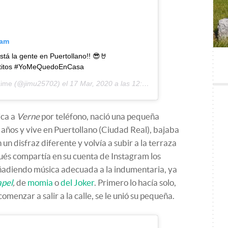
ram
stá la gente en Puertollano!! 😎🤘
titos #YoMeQuedoEnCasa
aime
(@jimu25702) el
17 Mar, 2020 a las 12:32 PDT
ica a
Verne
por teléfono, nació una pequeña
 años y vive en Puertollano (Ciudad Real), bajaba
 un disfraz diferente y volvía a subir a la terraza
pués compartía en su cuenta de Instagram los
ñadiendo música adecuada a la indumentaria, ya
apel
,
de
momia
o
del Joker
. Primero lo hacía solo,
menzar a salir a la calle, se le unió su pequeña.