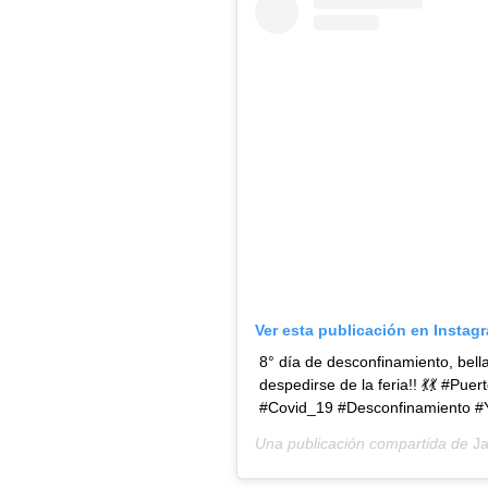
Ver esta publicación en Instag
8° día de desconfinamiento, bell
despedirse de la feria!! 💃💃 #Pu
#Covid_19 #Desconfinamiento 
Una publicación compartida de
J