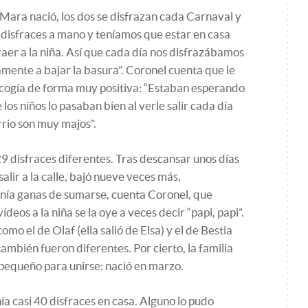
Mara nació, los dos se disfrazan cada Carnaval y
disfraces a mano y teníamos que estar en casa
raer a la niña. Así que cada día nos disfrazábamos
tamente a bajar la basura”. Coronel cuenta que le
acogía de forma muy positiva: “Estaban esperando
 los niños lo pasaban bien al verle salir cada día
rrio son muy majos”.
29 disfraces diferentes. Tras descansar unos días
salir a la calle, bajó nueve veces más,
nía ganas de sumarse, cuenta Coronel, que
eos a la niña se la oye a veces decir “papi, papi”.
mo el de Olaf (ella salió de Elsa) y el de Bestia
 también fueron diferentes. Por cierto, la familia
 pequeño para unirse: nació en marzo.
ía casi 40 disfraces en casa. Alguno lo pudo