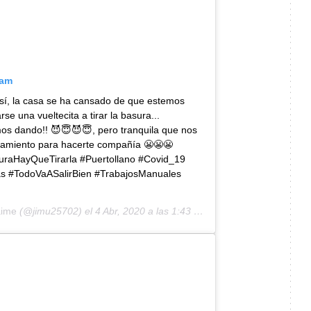
ram
 sí, la casa se ha cansado de que estemos
se una vueltecita a tirar la basura...
mos dando!! 😈😇😈😇, pero tranquila que nos
namiento para hacerte compañía 😬😬😬
aHayQueTirarla #Puertollano #Covid_19
s #TodoVaASalirBien #TrabajosManuales
aime
(@jimu25702) el
4 Abr, 2020 a las 1:43 PDT