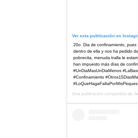
Ver esta publicación en Instag
20o. Dia de confinamiento, pues
dentro de ella y nos ha pedido dar
pobrecita, menuda tralla le esta
han impuesto más días de confi
#UnDiaMasUnDiaMenos #LaBasur
#Confinamiento #Otros15DiasMa
#LoQueHagaFaltaPorMisPeques
Una publicación compartida de
J