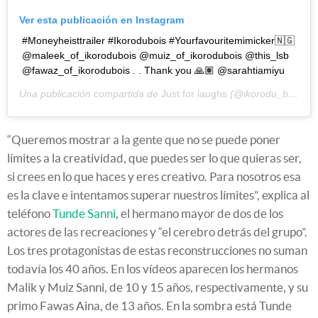
Ver esta publicación en Instagram
#Moneyheisttrailer #Ikorodubois #Yourfavouritemimicker🇳🇬
@maleek_of_ikorodubois @muiz_of_ikorodubois @this_lsb
@fawaz_of_ikorodubois . . Thank you 🙏🏽 @sarahtiamiyu
Una publicación compartida de
Just for laughs
(@ikorodu_bois) el
“Queremos mostrar a la gente que no se puede poner
límites a la creatividad, que puedes ser lo que quieras ser,
si crees en lo que haces y eres creativo. Para nosotros esa
es la clave e intentamos superar nuestros límites”, explica al
teléfono
Tunde Sanni
, el hermano mayor de dos de los
actores de las recreaciones y “el cerebro detrás del grupo”.
Los tres protagonistas de estas reconstrucciones no suman
todavía los 40 años. En los vídeos aparecen los hermanos
Malik y Muiz Sanni, de 10 y 15 años, respectivamente, y su
primo Fawas Aina, de 13 años. En la sombra está Tunde