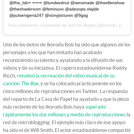
@this_lsb➖ ➖➖➖ @tundeednut @iamsmade @theellenshow
@theshaderoom @feminuvo @adesope.olajide
@pulsenigeria247 @sonypictures @9gag
Una publicación compartida de
Just for laughs
(@ikorodu_bois) el
Uno de los éxitos de Ikorodu Bois ha sido que algunos de los
personajes a los que han imitado han acabado
reconociendo su talento y ayudando a la difusión de sus
vídeos y de su iniciativa. El rapero estadounidense Roddy
Ricch,
retuiteó la recreación del vídeo musical de su
canción
The Box
, y se ha colocado prácticamente en los
cinco millones de reproducciones en Twitter. La respuesta
del reparto de La Casa de Papel ha ayudado a que la pieza
más reciente de los Ikorodu Bois haya
superado
rápidamente los dos millones y medio de reproducciones
la
red de microblogging. El ejemplo más claro de ese apoyo
ha sido el de Will Smith. El actor estadounidense compartió