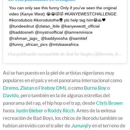
You can only see this funny Only if you've seen the original
video (Kanye West) 😭😭🤣🤣 #KANYEWESTCHALLENGE
#ikorodubois #ikorodutothe🌍 pls help tag him😂🙏🖤
@tundeednut @zlatan_ibile @kanyewestt_official
@baddosneh @mystroofficial @iamreminisce
@rahman_jago_ @baddyoosha @samklef
@funny_african_pics @mtvbaseafrica
Una publicación compartida de
Just for laughs
(@ikorodu_bois) el
Así se han puesto en la piel de artistas nigerianos muy
populares en el país y en el panorama internacional como
Dremo
,
Zlatan
o
Fireboy DML
o como
Burna Boy
o
Davido
, pero también en la de algunas estrellas del
panorama del rap, el hip hop o el trap, desde
Chris Brown
hasta
Justin Bieber
o
Roddy Ricch
. Antes de la exitosa
recreación de Bad Boys, los chicos de Ikorodu también se
habían atrevido con el trailer de
Jumanji
y en el terreno de