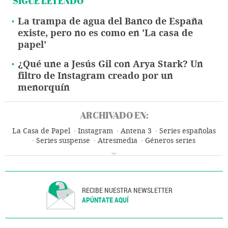
SIGUE LEYENDO
La trampa de agua del Banco de España
existe, pero no es como en 'La casa de
papel'
¿Qué une a Jesús Gil con Arya Stark? Un
filtro de Instagram creado por un
menorquín
ARCHIVADO EN:
La Casa de Papel
Instagram
Antena 3
Series españolas
Series suspense
Atresmedia
Géneros series
Cadenas televisión
África
Series televisión
Programa televisión
Grupo comunicación
Programación
Empresas
Televisión
Medios comunicación
Economía
Comunicación
RECIBE NUESTRA NEWSLETTER
APÚNTATE AQUÍ