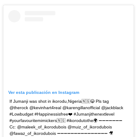
Ver esta publicación en Instagram
If Jumanji was shot in ikorodu,Nigeria🇳🇬😂 Pls tag
@therock @kevinhart4real @karengillanofficial @jackblack
#Lowbudget #Happinessisfree❤️ #Jumanjithenextlevel
#yourfavouritemimickers🇳🇬 #ikorodutothe🌍 ➖➖➖➖➖➖➖
Cc: @maleek_of_ikorodubois @muiz_of_ikorodubois
@fawaz_of_ikorodubois ➖➖➖➖➖➖➖➖➖➖➖➖➖➖➖ 🎥