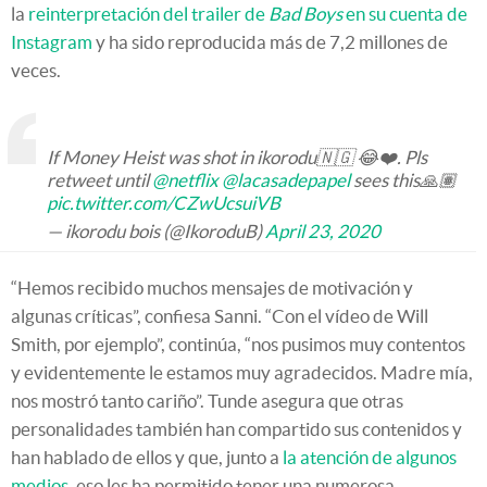
la
reinterpretación del trailer de
Bad Boys
en su cuenta de
Instagram
y ha sido reproducida más de 7,2 millones de
veces.
If Money Heist was shot in ikorodu🇳🇬 😂❤️. Pls
retweet until
@netflix
@lacasadepapel
sees this🙏🏽
pic.twitter.com/CZwUcsuiVB
— ikorodu bois (@IkoroduB)
April 23, 2020
“Hemos recibido muchos mensajes de motivación y
algunas críticas”, confiesa Sanni. “Con el vídeo de Will
Smith, por ejemplo”, continúa, “nos pusimos muy contentos
y evidentemente le estamos muy agradecidos. Madre mía,
nos mostró tanto cariño”. Tunde asegura que otras
personalidades también han compartido sus contenidos y
han hablado de ellos y que, junto a
la atención de algunos
medios
, eso les ha permitido tener una numerosa