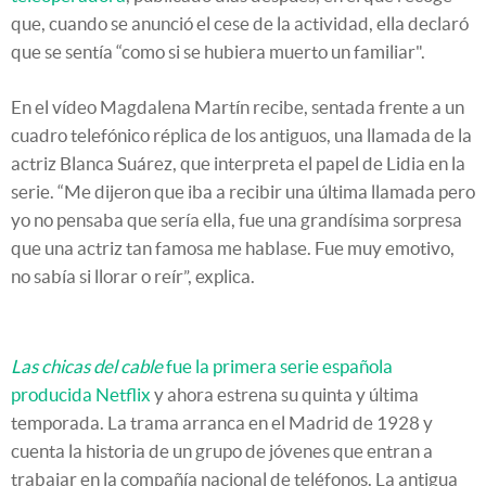
que, cuando se anunció el cese de la actividad, ella declaró
que se sentía “como si se hubiera muerto un familiar".
En el vídeo Magdalena Martín recibe, sentada frente a un
cuadro telefónico réplica de los antiguos, una llamada de la
actriz Blanca Suárez, que interpreta el papel de Lidia en la
serie. “Me dijeron que iba a recibir una última llamada pero
yo no pensaba que sería ella, fue una grandísima sorpresa
que una actriz tan famosa me hablase. Fue muy emotivo,
no sabía si llorar o reír”, explica.
Las chicas del cable
fue la primera serie española
producida Netflix
y ahora estrena su quinta y última
temporada. La trama arranca en el Madrid de 1928 y
cuenta la historia de un grupo de jóvenes que entran a
trabajar en la compañía nacional de teléfonos. La antigua