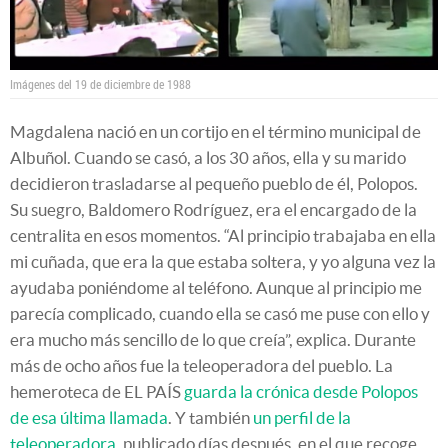
Imágenes del 19 de diciembre de 1988
Magdalena nació en un cortijo en el término municipal de
Albuñol. Cuando se casó, a los 30 años, ella y su marido
decidieron trasladarse al pequeño pueblo de él, Polopos.
Su suegro, Baldomero Rodríguez, era el encargado de la
centralita en esos momentos. “Al principio trabajaba en ella
mi cuñada, que era la que estaba soltera, y yo alguna vez la
ayudaba poniéndome al teléfono. Aunque al principio me
parecía complicado, cuando ella se casó me puse con ello y
era mucho más sencillo de lo que creía”, explica. Durante
más de ocho años fue la teleoperadora del pueblo. La
hemeroteca de EL PAÍS
guarda la crónica desde Polopos
de esa última llamada
. Y también
un perfil de la
teleoperadora
, publicado días después, en el que recoge