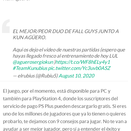
EL MEJOR/PEOR DUO DE FALL GUYS JUNTO A
KUN AGÜERO.
Aqui os dejo el video de nuestras partidas (espero que
hayas llegado fresco al entrenamiento de hoy LUL
@aguerosergiokun
)
https://t.co/WF8hELy4y1
#TeamKunubius
pic.twitter.com/Yc3uvb0ASZ
— elrubius (@Rubiu5)
August 10, 2020
El juego, por el momento, está disponible para PC y
también para PlayStation 4, donde los suscriptores del
servicio de pago PS Plus pueden descargarlo gratis. Si eres
uno de los millones de jugadores que ya lo tienen o quieres
probarlo, te dejamos con 9 consejos para jugar. No te van a
ayudar a ser mejor jugador, pero sí a entender el éxito y