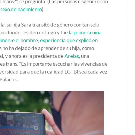
trans?”, se pregunta. (Las personas cisgénero son
u sexo de nacimiento
).
a, su hija Sara transitó de género con tan solo
pio donde residen en Lugo y fue
la primera niña
lmente el nombre, experiencia que explicó en
 no ha dejado de aprender de su hija, como
, y ahora es la presidenta de
Arelas
, una
es trans. “Es importante escuchar las vivencias de
iversidad para que la realidad LGTBI sea cada vez
Palacios.