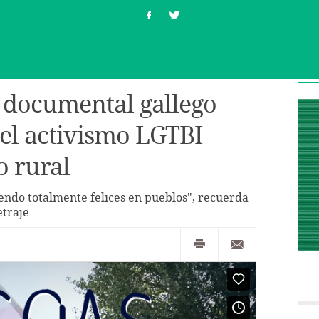
el documental gallego
 el activismo LGTBI
 rural
endo totalmente felices en pueblos", recuerda
etraje