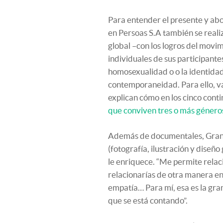
Para entender el presente y abo
en Persoas S.A también se reali
global –con los logros del movi
individuales de sus participante
homosexualidad o o la identidad
contemporaneidad. Para ello, va
explican cómo en los cinco conti
que conviven tres o más género
Además de documentales, Granxe
(fotografía, ilustración y diseño
le enriquece. “Me permite rela
relacionarías de otra manera en 
empatía… Para mí, esa es la gra
que se está contando”.