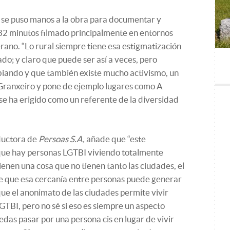
s se puso manos a la obra para documentar y
 82 minutos filmado principalmente en entornos
rano. “Lo rural siempre tiene esa estigmatización
do; y claro que puede ser así a veces, pero
biando y que también existe mucho activismo, un
e Granxeiro y pone de ejemplo lugares como A
se ha erigido como un referente de la diversidad
oductora de
Persoas S.A,
añade que “este
ue hay personas LGTBI viviendo totalmente
tienen una cosa que no tienen tanto las ciudades, el
ree que esa cercanía entre personas puede generar
ue el anonimato de las ciudades permite vivir
GTBI, pero no sé si eso es siempre un aspecto
edas pasar por una persona cis en lugar de vivir