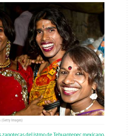
 (Getty Images)
os zapotecas del istmo de Tehuantepec mexicano
,