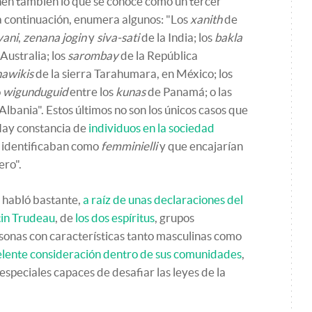
en también lo que se conoce como un tercer
 a continuación, enumera algunos: "Los
xanith
de
vani
,
zenana jogin
y
siva-sati
de la India; los
bakla
Australia; los
sarombay
de la República
nawikis
de la sierra Tarahumara, en México; los
o
wigunduguid
entre los
kunas
de Panamá; o las
Albania". Estos últimos no son los únicos casos que
 Hay constancia de
individuos en la sociedad
 identificaban como
femminielli
y que encajarían
ero".
 habló bastante,
a raíz de unas declaraciones del
tin Trudeau
, de
los dos espíritus
, grupos
sonas con características tanto masculinas como
elente consideración dentro de sus comunidades
,
especiales capaces de desafiar las leyes de la