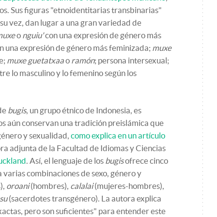
os. Sus figuras "etnoidentitarias transbinarias"
 su vez, dan lugar a una gran variedad de
muxe
o
nguiu'
con una expresión de género más
n una expresión de género más feminizada;
muxe
e;
muxe guetatxaa
o
ramón
; persona intersexual;
tre lo masculino y lo femenino según los
 de
bugis
, un grupo étnico de Indonesia, es
s aún conservan una tradición preislámica que
 género y sexualidad,
como explica en un artículo
ora adjunta de la Facultad de Idiomas y Ciencias
uckland
. Así, el lenguaje de los
bugis
ofrece cinco
a varias combinaciones de sexo, género y
),
oroani
(hombres),
calalai
(mujeres-hombres),
ssu
(sacerdotes transgénero). La autora explica
xactas, pero son suficientes" para entender este