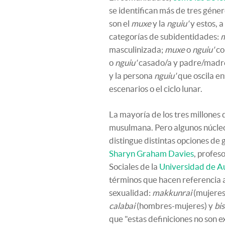
se identifican más de tres géner
son el
muxe
y la
nguiu'
y estos, a
categorías de subidentidades:
masculinizada;
muxe
o
nguiu'
co
o
nguiu'
casado/a y padre/madr
y la persona
nguiu'
que oscila en
escenarios o el ciclo lunar.
La mayoría de los tres millones
musulmana. Pero algunos núcleo
distingue distintas opciones de
Sharyn Graham Davies
, profes
Sociales de la
Universidad de A
términos que hacen referencia 
sexualidad:
makkunrai
(mujeres
calabai
(hombres-mujeres) y
bi
que "estas definiciones no son e