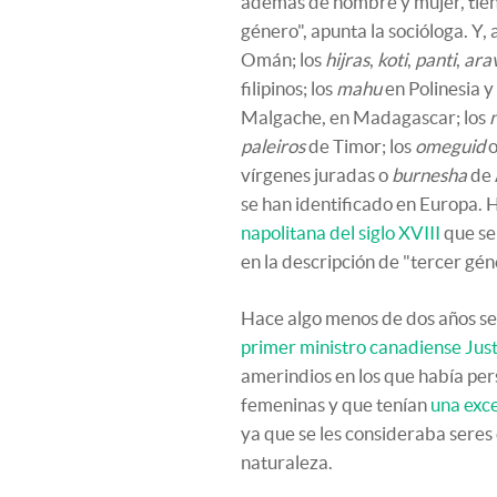
además de hombre y mujer, tien
género", apunta la socióloga. Y,
Omán; los
hijras
,
koti
,
panti
,
ara
filipinos; los
mahu
en Polinesia y 
Malgache, en Madagascar; los
paleiros
de Timor; los
omeguid
vírgenes juradas o
burnesha
de 
se han identificado en Europa.
napolitana del siglo XVIII
que se
en la descripción de "tercer gén
Hace algo menos de dos años se
primer ministro canadiense Jus
amerindios en los que había per
femeninas y que tenían
una exc
ya que se les consideraba seres 
naturaleza.