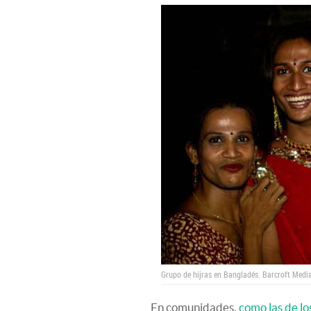
Grupo de hijras en Bangladés.
Barcroft Media
En comunidades,
como las de l