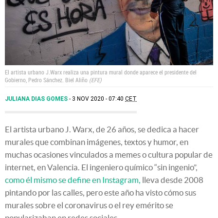
El artista urbano J.Warx realiza una pintura mural donde aparece el presidente del
Gobierno, Pedro Sánchez.
Biel Aliño
EFE
JULIANA DIAS GOMES
3 NOV 2020 - 07:40
CET
El artista urbano J. Warx, de 26 años, se dedica a hacer
murales que combinan imágenes, textos y humor, en
muchas ocasiones vinculados a memes o cultura popular de
internet, en Valencia. El ingeniero químico “sin ingenio”,
como él mismo se define en Instagram,
lleva desde 2008
pintando por las calles, pero este año ha visto cómo sus
murales sobre el coronavirus o el rey emérito se
popularizaban en redes sociales.