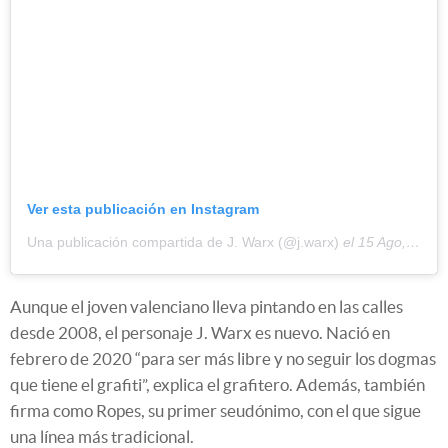
Ver esta publicación en Instagram
Una publicación compartida de J. Warx (@j.warx)
el
15 Ago, 2020 a las 5:56 PDT
Aunque el joven valenciano lleva pintando en las calles
desde 2008, el personaje J. Warx es nuevo. Nació en
febrero de 2020 “para ser más libre y no seguir los dogmas
que tiene el grafiti”, explica el grafitero. Además, también
firma como Ropes, su primer seudónimo, con el que sigue
una línea más tradicional.