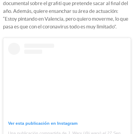
documental sobre el grafiti que pretende sacar al final del
año. Además, quiere ensanchar su área de actuación:
“Estoy pintando en Valencia, pero quiero moverme, lo que
pasa es que con el coronavirus todo es muy limitado”.
Ver esta publicación en Instagram
Una publicación compartida de J. Warx (@j.warx)
el
27 Sep, 2020 a las 1:48 PDT