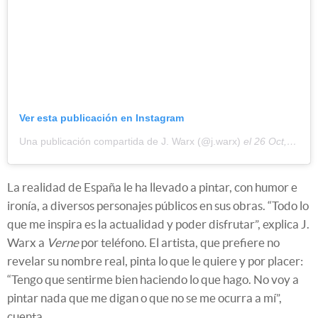
Ver esta publicación en Instagram
Una publicación compartida de J. Warx (@j.warx)
el
26 Oct, 2020 a las 11:14 PDT
La realidad de España le ha llevado a pintar, con humor e
ironía, a diversos personajes públicos en sus obras. “Todo lo
que me inspira es la actualidad y poder disfrutar”, explica J.
Warx a
Verne
por teléfono. El artista, que prefiere no
revelar su nombre real, pinta lo que le quiere y por placer:
“Tengo que sentirme bien haciendo lo que hago. No voy a
pintar nada que me digan o que no se me ocurra a mí”,
cuenta.