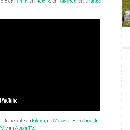
ible en
Filmin
, en
Netflix
, en
Rakuten
, en
Orange
n. Disponible en
Filmin
, en
Movistar+
, en
Google
TV
y en
Apple TV
.