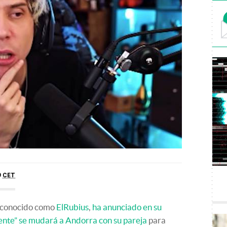
9
CET
 conocido como
ElRubius
,
ha anunciado en su
nte” se mudará a Andorra con su pareja
para