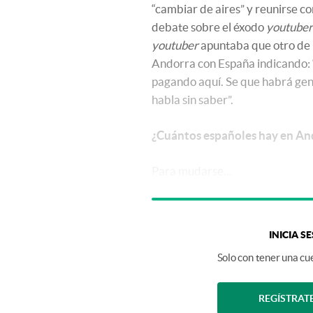
“cambiar de aires” y reunirse con
debate sobre el éxodo
youtuber
youtuber
apuntaba que otro de l
Andorra con España indicando: “
pagando aquí. Se que habrá gen
habla sin saber”.
¿Cuántos españoles hay en An
Para mudarse...
INICIA S
Solo con tener una cue
REGÍSTRAT