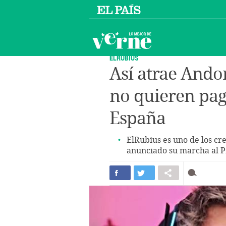
ELRUBIUS
Así atrae Andor
no quieren pag
España
ElRubius es uno de los cr
anunciado su marcha al P