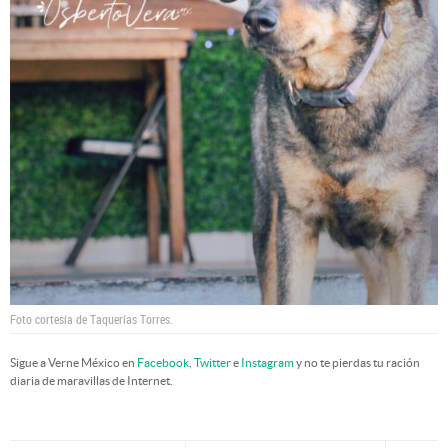
Foto cortesía de Taquerías Torres.
Sigue a Verne México en
Facebook
,
Twitter
e
Instagram
y no te pierdas tu ración
diaria de maravillas de Internet.