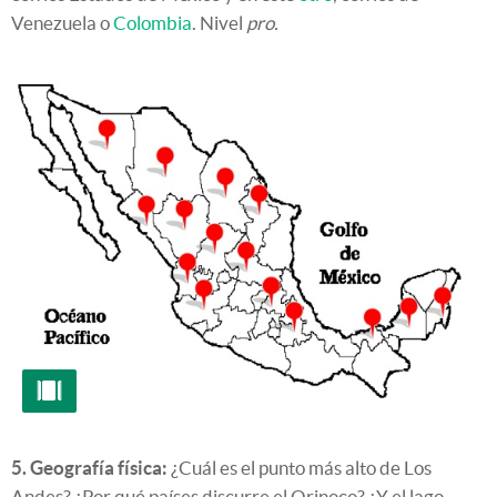
Venezuela o
Colombia
. Nivel
pro.
5. Geografía física:
¿Cuál es el punto más alto de Los
Andes? ¿Por qué países discurre el Orinoco? ¿Y el lago