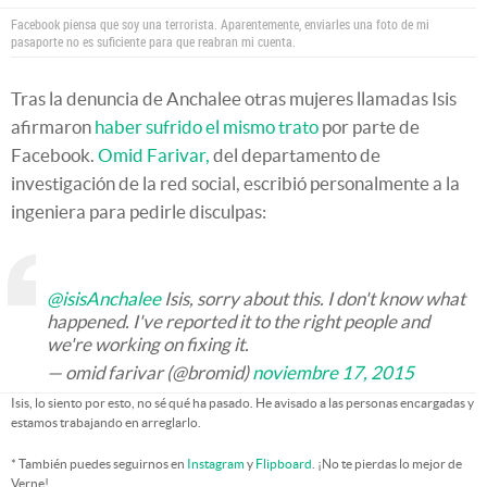
Facebook piensa que soy una terrorista. Aparentemente, enviarles una foto de mi
pasaporte no es suficiente para que reabran mi cuenta.
Tras la denuncia de Anchalee otras mujeres llamadas Isis
afirmaron
haber sufrido el mismo trato
por parte de
Facebook.
Omid Farivar,
del departamento de
investigación de la red social, escribió personalmente a la
ingeniera para pedirle disculpas:
@isisAnchalee
Isis, sorry about this. I don't know what
happened. I've reported it to the right people and
we're working on fixing it.
— omid farivar (@bromid)
noviembre 17, 2015
Isis, lo siento por esto, no sé qué ha pasado. He avisado a las personas encargadas y
estamos trabajando en arreglarlo.
* También puedes seguirnos en
Instagram
y
Flipboard
. ¡No te pierdas lo mejor de
Verne!