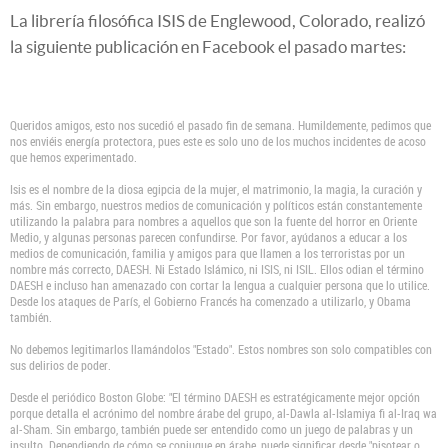
La librería filosófica ISIS de Englewood, Colorado, realizó
la siguiente publicación en Facebook el pasado martes:
Queridos amigos, esto nos sucedió el pasado fin de semana. Humildemente, pedimos que
nos enviéis energía protectora, pues este es solo uno de los muchos incidentes de acoso
que hemos experimentado.
Isis es el nombre de la diosa egipcia de la mujer, el matrimonio, la magia, la curación y
más. Sin embargo, nuestros medios de comunicación y políticos están constantemente
utilizando la palabra para nombres a aquellos que son la fuente del horror en Oriente
Medio, y algunas personas parecen confundirse. Por favor, ayúdanos a educar a los
medios de comunicación, familia y amigos para que llamen a los terroristas por un
nombre más correcto, DAESH. Ni Estado Islámico, ni ISIS, ni ISIL. Ellos odian el término
DAESH e incluso han amenazado con cortar la lengua a cualquier persona que lo utilice.
Desde los ataques de París, el Gobierno Francés ha comenzado a utilizarlo, y Obama
también.
No debemos legitimarlos llamándolos "Estado". Estos nombres son solo compatibles con
sus delirios de poder.
Desde el periódico Boston Globe: "El término DAESH es estratégicamente mejor opción
porque detalla el acrónimo del nombre árabe del grupo, al-Dawla al-Islamiya fi al-Iraq wa
al-Sham. Sin embargo, también puede ser entendido como un juego de palabras y un
insulto. Dependiendo de cómo se conjugue en árabe, puede significar desde "pisotear o