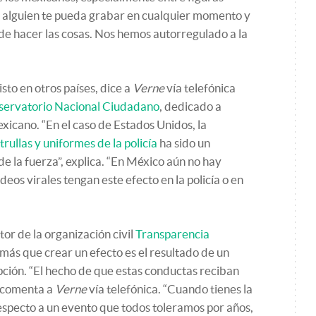
e alguien te pueda grabar en cualquier momento y
 de hacer las cosas. Nos hemos autorregulado a la
sto en otros países, dice a
Verne
vía telefónica
ervatorio Nacional Ciudadano
, dedicado a
exicano. “En el caso de Estados Unidos, la
trullas y uniformes de la policía
ha sido un
e la fuerza”, explica. “En México aún no hay
deos virales tengan este efecto en la policía o en
r de la organización civil
Transparencia
, más que crear un efecto es el resultado de un
pción. “El hecho de que estas conductas reciban
, comenta a
Verne
vía telefónica. “Cuando tienes la
especto a un evento que todos toleramos por años,