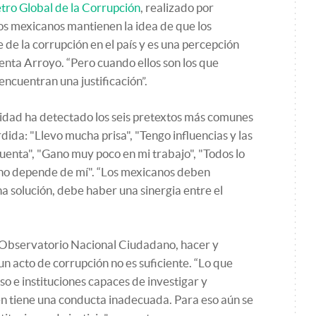
ro Global de la Corrupción
, realizado por
Los mexicanos mantienen la idea de que los
e de la corrupción en el país y es una percepción
enta Arroyo. “Pero cuando ellos son los que
ncuentran una justificación”.
lidad ha detectado los seis pretextos más comunes
ida: "Llevo mucha prisa", "Tengo influencias y las
cuenta", "Gano muy poco en mi trabajo", "Todos lo
 no depende de mí". “Los mexicanos deben
a solución, debe haber una sinergia entre el
l Observatorio Nacional Ciudadano, hacer y
n acto de corrupción no es suficiente. “Lo que
o e instituciones capaces de investigar y
n tiene una conducta inadecuada. Para eso aún se