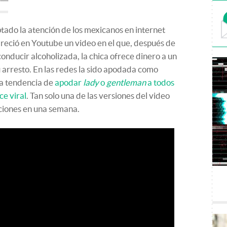
ado la atención de los mexicanos en internet
areció en Youtube un video en el que, después de
onducir alcoholizada, la chica ofrece dinero a un
su arresto. En las redes la sido apodada como
esa tendencia de
apodar
lady
o
gentleman
a todos
ce viral
. Tan solo una de las versiones del video
cciones en una semana.