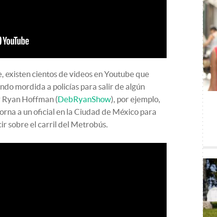
, existen cientos de videos en Youtube que
do mordida a policías para salir de algún
r Ryan Hoffman (
DebRyanShow
), por ejemplo,
rna a un oficial en la Ciudad de México para
ir sobre el carril del Metrobús.