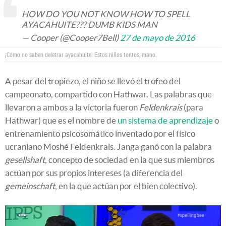
HOW DO YOU NOT KNOW HOW TO SPELL
AYACAHUITE??? DUMB KIDS MAN
— Cooper (@Cooper7Bell)
27 de mayo de 2016
¡Cómo no saben deletrar ayacahuite! Estos niños tontos, mano.
A pesar del tropiezo, el niño se llevó el trofeo del
campeonato, compartido con Hathwar. Las palabras que
llevaron a ambos a la victoria fueron
Feldenkrais
(para
Hathwar) que es el nombre de
un sistema de aprendizaje
o
entrenamiento psicosomático inventado por el físico
ucraniano Moshé Feldenkrais. Janga ganó con la palabra
gesellshaft
, concepto de sociedad en la que sus miembros
actúan por sus propios intereses (a diferencia del
gemeinschaft
, en la que actúan por el bien colectivo).