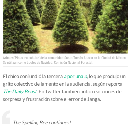
Árboles 'Pinus ayacahuite' de la comunidad Santo Tomás Ajusco en la Ciudad de México.
Se utilizan como áboles de Navidad. Comisión Nacional Forestal.
El chico confundió la tercera
a
por una
o
, lo que produjo un
grito colectivo de lamento en la audiencia, según reporta
The Daily Beast
. En Twitter también hubo reacciones de
sorpresa y frustración sobre el error de Janga.
The Spelling Bee continues!