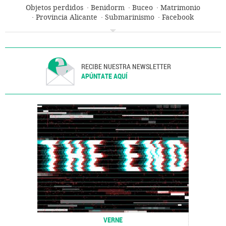
Objetos perdidos
Benidorm
Buceo
Matrimonio
Provincia Alicante
Submarinismo
Facebook
Redes sociales
Comunidad Valenciana
Sucesos
España
Relaciones pareja
Sociedad
RECIBE NUESTRA NEWSLETTER
APÚNTATE AQUÍ
VERNE