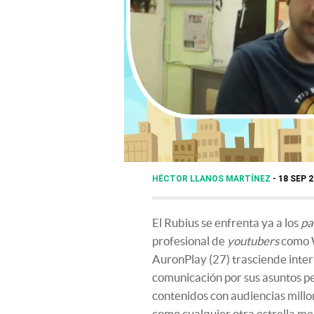
HÉCTOR LLANOS MARTÍNEZ
18 SEP 2
El Rubius se enfrenta ya a los
pa
profesional de
youtubers
como W
AuronPlay (27) trasciende inter
comunicación por sus asuntos p
contenidos con audiencias millo
como cualquier otra estrella me