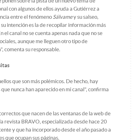
le ponen sobre la pista de un nuevo tema de
onal con algunos de ellos ayuda a Gutiérrez a
encia entre el fenómeno
Sálvame
y su salseo,
e su intención es la de recopilar información más
En el canal no se cuenta apenas nada que no se
ociales, aunque me lleguen otro tipo de
", comenta su responsable.
sitas
uellos que son más polémicos. De hecho, hay
que nunca han aparecido en mi canal", confirma
correctos que nacen de las ventanas de la web de
 la revista BRAVO, especializada desde hace 20
ente y que ha incorporado desde el año pasado a
es que ocupan sus páginas.