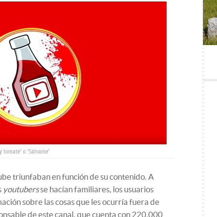
ay tomate" o "Sálvame"
Tube triunfaban en función de su contenido. A
s
youtubers
se hacían familiares, los usuarios
ión sobre las cosas que les ocurría fuera de
onsable de este canal, que cuenta con 220.000