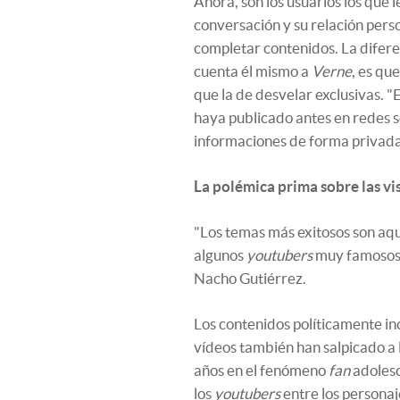
Ahora, son los usuarios los que 
conversación y su relación pers
completar contenidos. La difer
cuenta él mismo a
Verne
, es qu
que la de desvelar exclusivas. "
haya publicado antes en redes s
informaciones de forma privada
La polémica prima sobre las vi
"Los temas más exitosos son aq
algunos
youtubers
muy famosos 
Nacho Gutiérrez.
Los contenidos políticamente in
vídeos también han salpicado a
años en el fenómeno
fan
adolesc
los
youtubers
entre los personaj