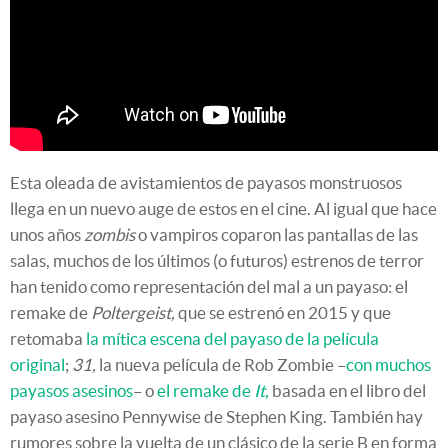
Esta oleada de avistamientos de payasos monstruosos
llega en un nuevo auge de estos en el cine. Al igual que hace
unos años
zombis
o vampiros coparon las pantallas de las
salas, muchos de los últimos (o futuros) estrenos de terror
han tenido como representación del mal a un payaso: el
remake de
Poltergeist,
que se estrenó en 2015 y que
retomaba
la mítica escena del payaso de la película
original
;
31,
la nueva película de Rob Zombie –
con muchos
payasos asesinos
– o
el remake de
It,
basada en el libro del
payaso asesino Pennywise de Stephen King. También hay
rumores sobre la vuelta de un clásico de la serie B en forma