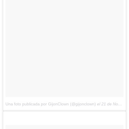
Una foto publicada por GijonClown (@gijonclown)
el
21 de Nov de 2014 a la(s) 5:06 PST