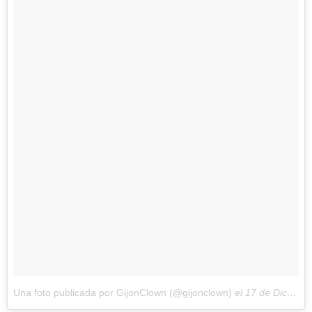
Una foto publicada por GijonClown (@gijonclown)
el
17 de Dic de 2014 a la(s) 5:05 PST