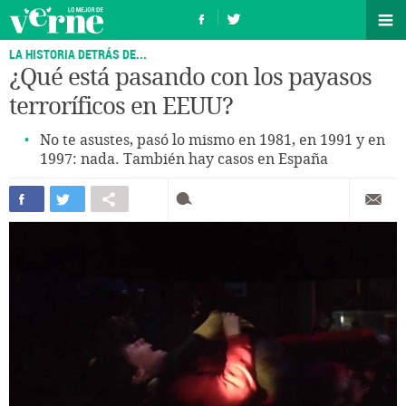
LA HISTORIA DETRÁS DE...
¿Qué está pasando con los payasos
terroríficos en EEUU?
No te asustes, pasó lo mismo en 1981, en 1991 y en
1997: nada. También hay casos en España