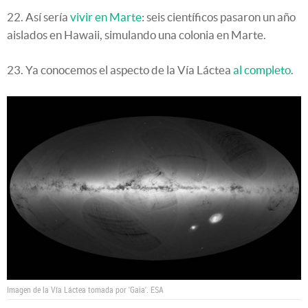
22. Así sería
vivir en Marte
: seis científicos pasaron un año
aislados en Hawaii, simulando una colonia en Marte.
23. Ya conocemos el aspecto de la Vía Láctea
al completo
.
Imagen de la Vía Láctea tomada por 'Gaia'.
ESA