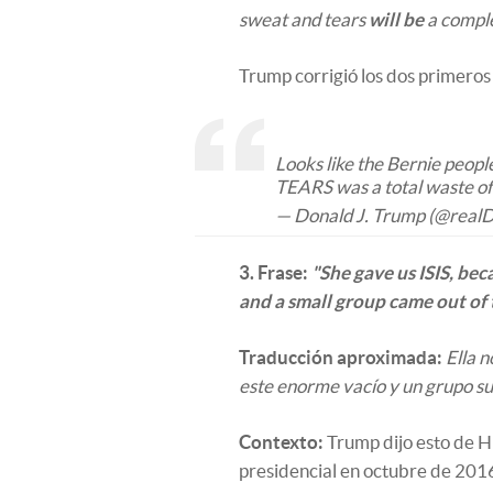
sweat and tears
will be
a comple
Trump corrigió los dos primeros
Looks like the Bernie peop
TEARS was a total waste of 
— Donald J. Trump (@real
3. Frase:
"She gave us ISIS, b
and a small group came out of
Traducción aproximada:
Ella 
este enorme vacío y un grupo su
Contexto:
Trump dijo esto de H
presidencial en octubre de 201