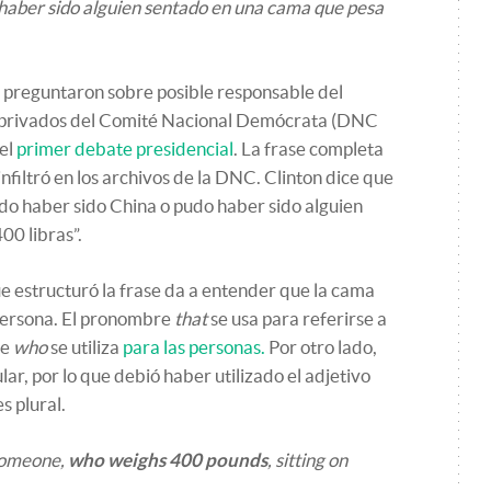
haber sido alguien sentado en una cama que pesa
e preguntaron sobre posible responsable del
 privados del Comité Nacional Demócrata (DNC
 el
primer debate presidencial
. La frase completa
 infiltró en los archivos de la DNC. Clinton dice que
udo haber sido China o pudo haber sido alguien
00 libras”.
ue estructuró la frase da a entender que la cama
a persona. El pronombre
that
se usa para referirse a
ue
who
se utiliza
para las personas.
Por otro lado,
lar, por lo que debió haber utilizado el adjetivo
s plural.
 someone,
who weighs 400 pounds
, sitting on