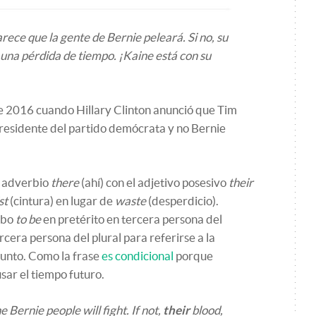
rece que la gente de Bernie peleará. Si no, su
 una pérdida de tiempo. ¡Kaine está con su
 de 2016 cuando Hillary Clinton anunció que Tim
presidente del partido demócrata y no Bernie
 adverbio
there
(ahí) con el adjetivo posesivo
their
st
(cintura) en lugar de
waste
(desperdicio).
rbo
to be
en pretérito en tercera persona del
rcera persona del plural para referirse a la
junto. Como la frase
es condicional
porque
 usar el tiempo futuro.
e Bernie people will fight. If not,
their
blood,