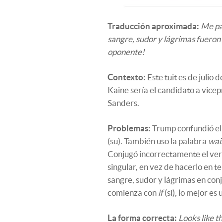
Traducción aproximada:
Me pa
sangre, sudor y lágrimas fueron
oponente!
Contexto:
Este tuit es de julio
Kaine sería el candidato a vice
Sanders.
Problemas:
Trump confundió el
(su). También uso la palabra
wai
Conjugó incorrectamente el ve
singular, en vez de hacerlo en te
sangre, sudor y lágrimas en con
comienza con
if
(si), lo mejor es
La forma correcta:
Looks like th