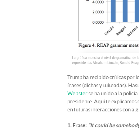
La gráfica muestra el nivel de gramática de l
expresidentes Abraham Lincoln, Ronald Rea
Trump ha recibido críticas por l
frases (dichas y tuiteadas). Has
Webster
se ha unido a la policí
presidente. Aquí te explicamos c
en futuras interacciones con al
1. Frase:
"It could be somebody