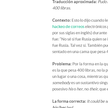
Traducción aproximada:
Pudo 
400 libras.
Contexto:
Esto lo dijo cuando l
hackeo de correos
electrónicos
por sus siglas en inglés) durante
fue: “No sé si fue Rusia quien se
fue Rusia. Tal vez sí. También p
sentado en una cama que pesa 4
Problema:
Por la forma en la q
es la que pesa 400 libras, no l
un lugar o una cosa, mientras q
somebody
es un sustantivo singu
posesivo
his
o
her
, no
their,
que e
La forma correcta:
It could be
his/her
bed.