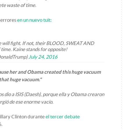
te waste of time.
 errores
en un nuevo tuit:
le will fight. If not, their BLOOD, SWEAT AND
time. Kaine stands for opposite!
DonaldTrump)
July 24, 2016
ecause her and Obama created this huge vacuum
 that huge vacuum."
nos dio a ISIS (Daesh), porque ella y Obama crearon
rgió de ese enorme vacío.
illary Clinton durante
el tercer debate
6.