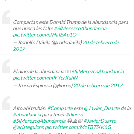
Compartan este Donald Trump de la abundancia para
que nunca les falte
#SíMerezcoAbundancia
pic.twitter.com/nfHaIEAp1O
— Rodolfo Dávila (@rododavila)
20 de febrero de
2017
El niño de la abundancia 👇🏼
#SíMerezcoAbundancia
pic.twitter.com/mPFYcrXuhN
— Korno Espinosa (@korno)
20 de febrero de 2017
Alto ahí truhán.
#Comparte
este
@Javier_Duarte
de la
#abundancia
para tener
#dinero
.
#SiMerezcoAbundancia
😂🙏🏻
#JavierDuarte
@aristeguicnn
pic.twitter.com/MzTB7lXK6G