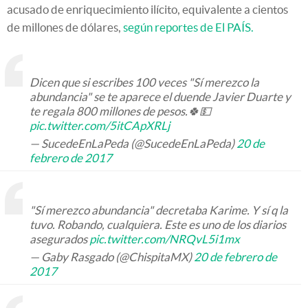
acusado de enriquecimiento ilícito, equivalente a cientos
de millones de dólares,
según reportes de El PAÍS.
Dicen que si escribes 100 veces "Sí merezco la
abundancia" se te aparece el duende Javier Duarte y
te regala 800 millones de pesos.🍀💵
pic.twitter.com/5itCApXRLj
— SucedeEnLaPeda (@SucedeEnLaPeda)
20 de
febrero de 2017
"Sí merezco abundancia" decretaba Karime. Y sí q la
tuvo. Robando, cualquiera. Este es uno de los diarios
asegurados
pic.twitter.com/NRQvL5i1mx
— Gaby Rasgado (@ChispitaMX)
20 de febrero de
2017