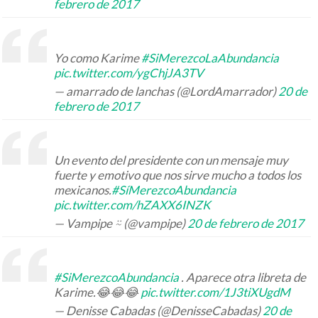
febrero de 2017
Yo como Karime
#SiMerezcoLaAbundancia
pic.twitter.com/ygChjJA3TV
— amarrado de lanchas (@LordAmarrador)
20 de
febrero de 2017
Un evento del presidente con un mensaje muy
fuerte y emotivo que nos sirve mucho a todos los
mexicanos.
#SíMerezcoAbundancia
pic.twitter.com/hZAXX6INZK
— Vampipe ⍨ (@vampipe)
20 de febrero de 2017
#SiMerezcoAbundancia
. Aparece otra libreta de
Karime.😂😂😂
pic.twitter.com/1J3tiXUgdM
— Denisse Cabadas (@DenisseCabadas)
20 de