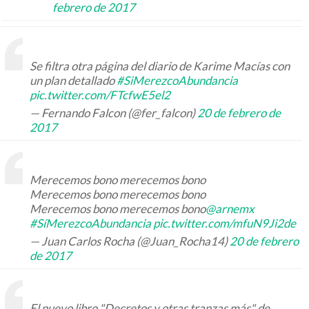
febrero de 2017
Se filtra otra página del diario de Karime Macías con
un plan detallado
#SiMerezcoAbundancia
pic.twitter.com/FTcfwE5el2
— Fernando Falcon (@fer_falcon)
20 de febrero de
2017
Merecemos bono merecemos bono
Merecemos bono merecemos bono
Merecemos bono merecemos bono
@arnemx
#SíMerezcoAbundancia
pic.twitter.com/mfuN9Ji2de
— Juan Carlos Rocha (@Juan_Rocha14)
20 de febrero
de 2017
El nuevo libro "Decretos y otras tranzas más" de