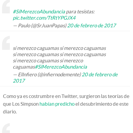
#SíMerezcoAbundancia
para tesistas:
pic.twitter.com/TtRtYPGJX4
— Paulo (@SrJuanPapas)
20 de febrero de 2017
sí merezco caguamas sí merezco caguamas
sí merezco caguamas sí merezco caguamas
sí merezco caguamas sí merezco
caguamas
#SiMerezcoAbundancia
— ElInfiero (@infiernodemente)
20 de febrero de
2017
Como ya es costrumbre en Twitter, surgieron las teorías de
que Los Simpson
habían predicho
el desubrimiento de este
diario.