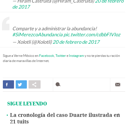
— Hiram Castruita (@Hiram_Castruita)
20 de febrero
de 2017
Comparte y a administrar la abundancia!
#SiMerezcoAbundancia
pic.twitter.com/cdbbFIVIoz
— Xolotli (@Xolotli)
20 de febrero de 2017
Sigue a Verne México en
Facebook
,
Twitter
e
Instagram
y no te pierdas tu ración
diaria de maravillas de Internet.
SIGUE LEYENDO
La cronología del caso Duarte ilustrada en
21 tuits