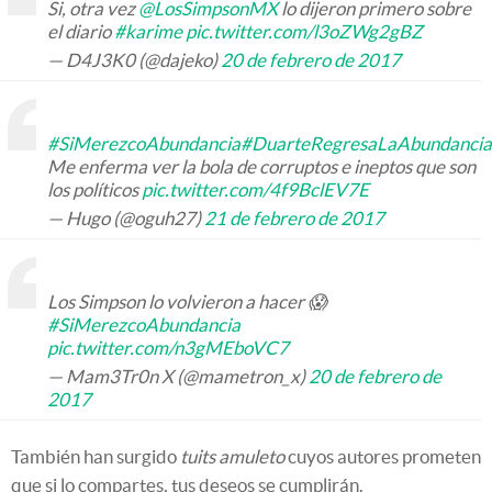
Si, otra vez
@LosSimpsonMX
lo dijeron primero sobre
el diario
#karime
pic.twitter.com/l3oZWg2gBZ
— D4J3K0 (@dajeko)
20 de febrero de 2017
#SiMerezcoAbundancia
#DuarteRegresaLaAbundancia
Me enferma ver la bola de corruptos e ineptos que son
los políticos
pic.twitter.com/4f9BclEV7E
— Hugo (@oguh27)
21 de febrero de 2017
Los Simpson lo volvieron a hacer 😱
#SiMerezcoAbundancia
pic.twitter.com/n3gMEboVC7
— Mam3Tr0n X (@mametron_x)
20 de febrero de
2017
También han surgido
tuits amuleto
cuyos autores prometen
que si lo compartes, tus deseos se cumplirán.