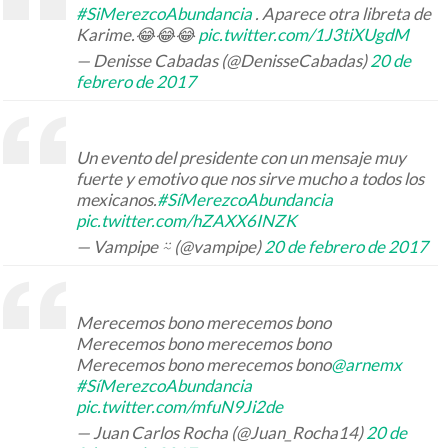
#SiMerezcoAbundancia
. Aparece otra libreta de
Karime.😂😂😂
pic.twitter.com/1J3tiXUgdM
— Denisse Cabadas (@DenisseCabadas)
20 de
febrero de 2017
Un evento del presidente con un mensaje muy
fuerte y emotivo que nos sirve mucho a todos los
mexicanos.
#SíMerezcoAbundancia
pic.twitter.com/hZAXX6INZK
— Vampipe ⍨ (@vampipe)
20 de febrero de 2017
Merecemos bono merecemos bono
Merecemos bono merecemos bono
Merecemos bono merecemos bono
@arnemx
#SíMerezcoAbundancia
pic.twitter.com/mfuN9Ji2de
— Juan Carlos Rocha (@Juan_Rocha14)
20 de