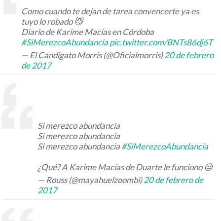
Como cuando te dejan de tarea convencerte ya es
tuyo lo robado 😼
Diario de Karime Macías en Córdoba
#SiMerezcoAbundancia
pic.twitter.com/BNTs86dj6T
— El Candigato Morris (@Oficialmorris)
20 de febrero
de 2017
Si merezco abundancia
Si merezco abundancia
Si merezco abundancia
#SiMerezcoAbundancia
¿Qué? A Karime Macías de Duarte le funciono 😒
— Rouss (@mayahuelzoombi)
20 de febrero de
2017