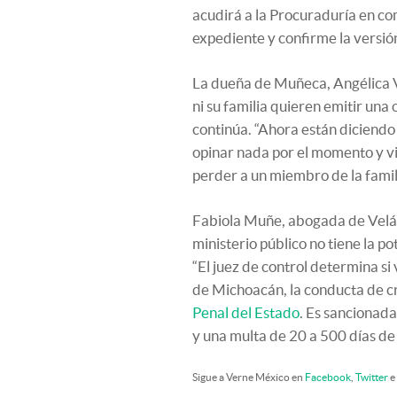
acudirá a la Procuraduría en co
expediente y confirme la versió
La dueña de Muñeca, Angélica V
ni su familia quieren emitir una
continúa. “Ahora están diciendo 
opinar nada por el momento y v
perder a un miembro de la famil
Fabiola Muñe, abogada de Veláz
ministerio público no tiene la po
“El juez de control determina si 
de Michoacán, la conducta de c
Penal del Estado
. Es sancionada
y una multa de 20 a 500 días de
Sigue a Verne México en
Facebook
,
Twitter
e