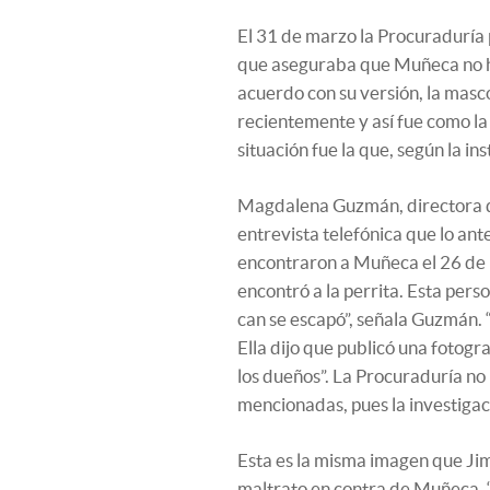
El 31 de marzo la Procuraduría 
que aseguraba que Muñeca no ha
acuerdo con su versión, la masc
recientemente y así fue como la 
situación fue la que, según la in
Magdalena Guzmán, directora de
entrevista telefónica que lo an
encontraron a Muñeca el 26 de m
encontró a la perrita. Esta perso
can se escapó”, señala Guzmán. “
Ella dijo que publicó una fotogr
los dueños”. La Procuraduría no
mencionadas, pues la investigac
Esta es la misma imagen que Jim
maltrato en contra de Muñeca. “