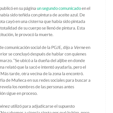
publicó en su página
un segundo comunicado
en el
bía sido teñida con pintura de aceite azul. De
ota cayó en una cisterna que había sido pintada
totalidad de su cuerpo se llenó de pintura. Esta
stitución, le provocó la muerte.
 comunicación social de la PGJE, dijo a
Verne
en
terior se concluyó después de hablar con quienes
arzo. “Se ubicó a la dueña del aljibe en donde
na relató que la sacó e intentó ayudarla, pero el
Más tarde, otra vecina de la zona la encontró.
afía de Muñeca en sus redes sociales para buscar a
 revela los nombres de las personas antes
ión sigue en proceso.
énez utilizó para adjudicarse el supuesto
No sabemos a ciencia cierta por qué lo hizo, pero