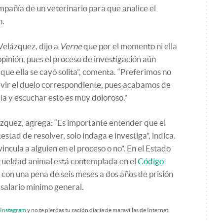
mpañía de un veterinario para que analice el
n.
elázquez, dijo a
Verne
que por el momento ni ella
 opinión, pues el proceso de investigación aún
que ella se cayó solita”, comenta. “Preferimos no
ivir el duelo correspondiente, pues acabamos de
ia y escuchar esto es muy doloroso.”
quez, agrega: “Es importante entender que el
testad de resolver, solo indaga e investiga”, indica.
vincula a alguien en el proceso o no”. En el Estado
rueldad animal está contemplada en el
Código
 con una pena de seis meses a dos años de prisión
 salario mínimo general.
Instagram
y no te pierdas tu ración diaria de maravillas de Internet.