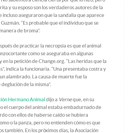
rita y su esposo son los verdaderos autores de la
 e incluso aseguraron que la sandalia que aparece
a Guzmán. “Es probable que el individuo que se
a manera de broma”.
spués de practicar la necropsia es que el animal
unzocortante como se aseguraba en algunas
y en la petición de Change.org. “Las heridas que la
”, indica la funcionaria. “Una presentaba costra y
 un alambrado. La causa de muerte fue la
e deglución de la misma”.
ación Hermano Animal
dijo a
Verne
que, en su
mo el cuerpo del animal estaba embadurnado de
erdo con ellos de haberse caído se hubiera
lomo o la panza, pero no entienden cómo es que
dos también. En los próximos días, la Asociación