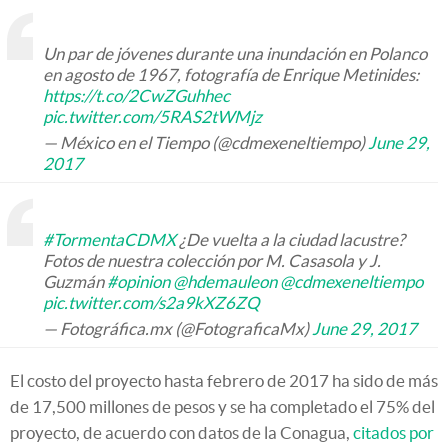
Un par de jóvenes durante una inundación en Polanco
en agosto de 1967, fotografía de Enrique Metinides:
https://t.co/2CwZGuhhec
pic.twitter.com/5RAS2tWMjz
— México en el Tiempo (@cdmexeneltiempo)
June 29,
2017
#TormentaCDMX
¿De vuelta a la ciudad lacustre?
Fotos de nuestra colección por M. Casasola y J.
Guzmán
#opinion
@hdemauleon
@cdmexeneltiempo
pic.twitter.com/s2a9kXZ6ZQ
— Fotográfica.mx (@FotograficaMx)
June 29, 2017
El costo del proyecto hasta febrero de 2017 ha sido de más
de 17,500 millones de pesos y se ha completado el 75% del
proyecto, de acuerdo con datos de la Conagua,
citados por