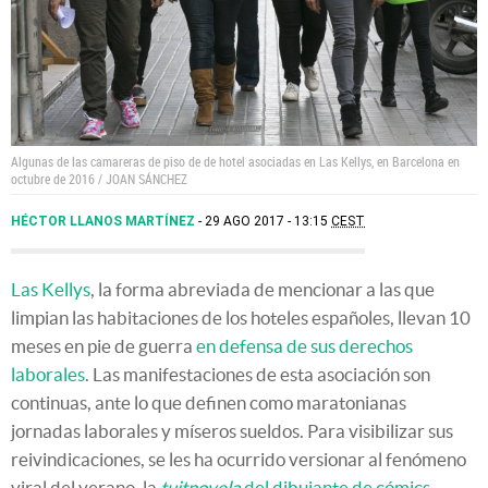
Algunas de las camareras de piso de de hotel asociadas en Las Kellys, en Barcelona en
octubre de 2016 / JOAN SÁNCHEZ
HÉCTOR LLANOS MARTÍNEZ
29 AGO 2017 - 13:15
CEST
Las Kellys
, la forma abreviada de mencionar a las que
limpian las habitaciones de los hoteles españoles, llevan 10
meses en pie de guerra
en defensa de sus derechos
laborales
. Las manifestaciones de esta asociación son
continuas, ante lo que definen como maratonianas
jornadas laborales y míseros sueldos. Para visibilizar sus
reivindicaciones, se les ha ocurrido versionar al fenómeno
viral del verano, la
tuitnovela
del dibujante de cómics