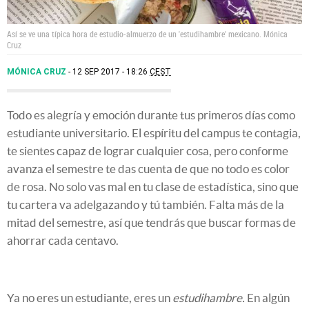
Así se ve una típica hora de estudio-almuerzo de un 'estudihambre' mexicano.
Mónica
Cruz
MÓNICA CRUZ
12 SEP 2017 - 18:26
CEST
Todo es alegría y emoción durante tus primeros días como
estudiante universitario. El espíritu del campus te contagia,
te sientes capaz de lograr cualquier cosa, pero conforme
avanza el semestre te das cuenta de que no todo es color
de rosa. No solo vas mal en tu clase de estadística, sino que
tu cartera va adelgazando y tú también. Falta más de la
mitad del semestre, así que tendrás que buscar formas de
ahorrar cada centavo.
Ya no eres un estudiante, eres un
estudihambre.
En algún