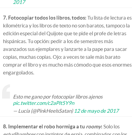
2017
7. Fotocopiar todos los libros, todos:
Tu lista de lectura es
kilométrica y los libros de texto no son baratos, tampoco la
edición especial del Quijote que te pide el profe de letras
hispánicas. Tu opción: pedir a los de semestres más
avanzados sus ejemplares y lanzarte a la pape para sacar
copias, muchas copias. Ojo: a veces te sale más barato
comprar el libro y es mucho más cómodo que esos enormes
engargolados.
Esto me gano por fotocopiar libros ajenos
pic.twitter.com/c2aPIt5Y9n
— Lucía (@PinkHeelsSatan)
12 de mayo de 2017
8. Implementar el robo hormiga a tu
roomy
:
Solo los
estudihambres
con instintos de espía, combinados con los