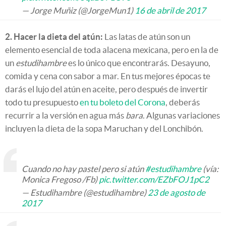
— Jorge Muñiz (@JorgeMun1)
16 de abril de 2017
2. Hacer la dieta del atún:
Las latas de atún son un
elemento esencial de toda alacena mexicana, pero en la de
un
estudihambre
es lo único que encontrarás. Desayuno,
comida y cena con sabor a mar. En tus mejores épocas te
darás el lujo del atún en aceite, pero después de invertir
todo tu presupuesto
en tu boleto del Corona
, deberás
recurrir a la versión en agua más
bara
. Algunas variaciones
incluyen la dieta de la sopa Maruchan y del Lonchibón.
Cuando no hay pastel pero si atún
#estudihambre
(vía:
Monica Fregoso /Fb)
pic.twitter.com/EZbFOJ1pC2
— Estudihambre (@estudihambre)
23 de agosto de
2017