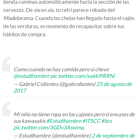
tienda caminas automáticamente hacia la sección de las
cervezas. De
six
en
six
, tu refri parece robado del
Modelorama
. Cuando las chelas han llegado hasta el cajón
de las verduras, es momento de recapacitar sobre tus
hábitos de compra.
Como cuando no hay comida pero si cheve
@estudihambre
pic.twitter.com/xu6kl9RRNi
— Gabriel Collantes (@gabcollantes)
25 de agosto de
2017
Mi niño no tiene ropa en los cajones pero si envases de
sus kawasakis
#Estudihambre
#ITSCC
#bcs
pic.twitter.com/3GDv3Aswmq
— Estudihambre (@estudihambre)
2 de septiembre de