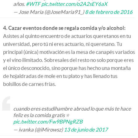
años.
#WTF
pic.twitter.com/o2A2sEY6aX
— Jose Maria (@JoseMaria91_)
8 de febrero de 2016
4. Cazar eventos donde se regala comida y/o alcohol:
Asistes al quinto encuentro de actuarios queretanos en tu
universidad, pero tú ni eres actuario, ni queretano. Tu
principal (única) motivación es la mesa de canapés variados
y el vino ilimitado. Sobresales del resto no solo porque eres
el único desconocido, sino porque has hecho una montaña
de hojaldradas de mole en tu plato y has llenado tus
bolsillos de carnes frías.
cuando eres estudihambre abroad lo que más te hace
feliz es la comida gratis ⭐️
pic.twitter.com/Fw9BPNgRZB
— ivanka (@iMirowsz)
13 de junio de 2017