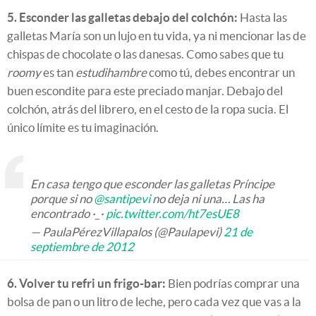
5. Esconder las galletas debajo del colchón:
Hasta las
galletas María son un lujo en tu vida, ya ni mencionar las de
chispas de chocolate o las danesas. Como sabes que tu
roomy
es tan
estudihambre
como tú, debes encontrar un
buen escondite para este preciado manjar. Debajo del
colchón, atrás del librero, en el cesto de la ropa sucia. El
único límite es tu imaginación.
En casa tengo que esconder las galletas Príncipe
porque si no
@santipevi
no deja ni una… Las ha
encontrado ·_·
pic.twitter.com/ht7esUE8
— PaulaPérezVillapalos (@Paulapevi)
21 de
septiembre de 2012
6. Volver tu refri un frigo-bar:
Bien podrías comprar una
bolsa de pan o un litro de leche, pero cada vez que vas a la