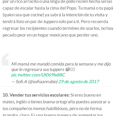
por un rico arrocito o una tinga de pollo recién hecha serías
capaz de escalar hasta la cima del Popo. Tu mamá o tu papá
(quien sea que cocine) ya sabrá la intención de tu visita y
tendrá listo un par de
tuppers
solo para ti. Pero recuerda
regresar los recipientes cuando termines de usarlos, no hay
pecado peor en un hogar mexicano que perder uno.
Mi mamá me mandó comida para la semana y me dijo
que le regresara sus tuppers 😂👇🏽
pic.twitter.com/UI069bdI8C
— Sofi.A (@sofiaanrubio)
29 de agosto de 2017
10. Vender tus servicios escolares:
Si eres bueno en
mates, inglés o tienes buena ortografía puedes asesorar a
tus compañeros menos habilidosos, pero no de forma
gratuita, claro. Es una buena manera de aumentar tus