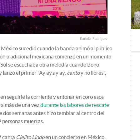
Darinka Rodríguez
en México sucedió cuando la banda animó al público
ión tradicional mexicana comenzó en un momento
o Sol se escuchaba otra melodía cuando Bono
 lanzó el primer "Ay ay ay ay,
canto
y no llores",
n seguirle la corriente y entonar en coro esos
era más de una vez
durante las labores de rescate
e dos semanas antes hizo temblar al centro del
9 personas muertas.
2 canta
Cielito Lindo
en un concierto en México.