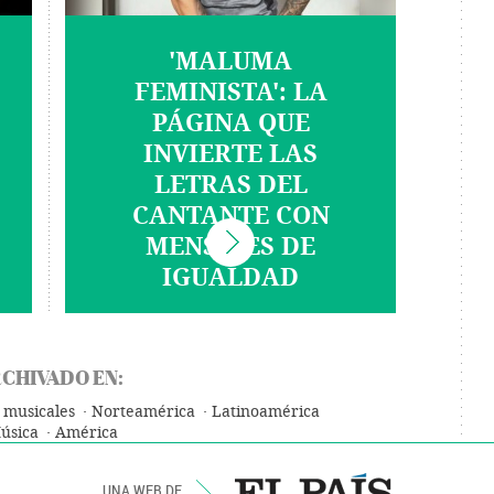
'MALUMA
FEMINISTA': LA
PÁGINA QUE
INVIERTE LAS
LETRAS DEL
CANTANTE CON
MENSAJES DE
IGUALDAD
CHIVADO EN:
 musicales
Norteamérica
Latinoamérica
úsica
América
UNA WEB DE