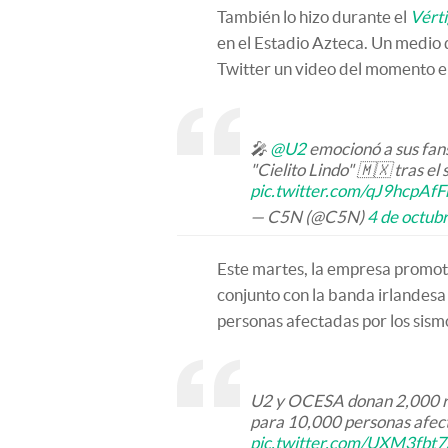
También lo hizo durante el
Vérti
en el Estadio Azteca. Un medio
Twitter un video del momento en
🎤
@U2
emocionó a sus fans
"Cielito Lindo" 🇲🇽 tras e
pic.twitter.com/qJ9hcpAfF
— C5N (@C5N)
4 de octub
Este martes, la empresa promot
conjunto con la banda irlandes
personas afectadas por los sism
U2 y OCESA donan 2,000 r
para 10,000 personas afect
pic.twitter.com/UXM3fbt