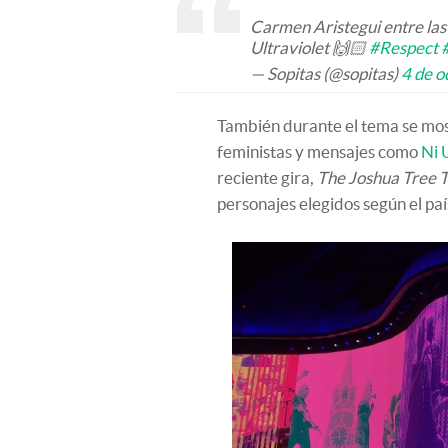
Carmen Aristegui entre las 
Ultraviolet 🙌🏻
#Respect
— Sopitas (@sopitas)
4 de o
También durante el tema se mos
feministas y mensajes como
Ni 
reciente gira,
The Joshua Tree 
personajes elegidos según el país