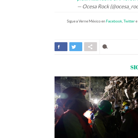
— Ocesa Rock (@ocesa_ro
Sigue a Verne México en
Facebook
,
Twitter
e
SI