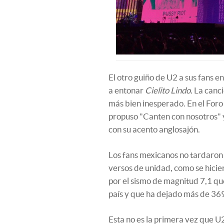
El otro guiño de U2 a sus fans 
a entonar
Cielito Lindo.
La canc
más bien inesperado. En el For
propuso "Canten con nosotros" y
con su acento anglosajón.
Los fans mexicanos no tardaron e
versos de unidad, como se hici
por el sismo de magnitud 7,1 qu
país y que ha dejado más de 36
Esta no es la primera vez que U