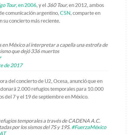
go Tour
, en 2006
, y el
360 Tour,
en 2012
,
ambos
 de comunicación argentino,
C5N
, comparte en
 su concierto más reciente.
 en México al interpretar a capella una estrofa de
l sismo que dejó 336 muertos
r
re de 2017
ora del concierto de U2, Ocesa, anunció que en
a donará 2.000 refugios temporales para 10.000
os del 7 y el 19 de septiembre en México.
efugios temporales a través de CADENA A.C.
adas por los sismos del 7S y 19S.
#FuerzaMéxico
7AT