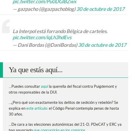
pic.twitter.com/Pu0DGlBZwx
— gazpacho (@gazpachoblog)
30 de octubre de 2017
La Interpol está forrando Bélgica de carteles.
pic.twitter.com/iqLh3hdEvs
— Dani Bordas (@DaniBordas)
30 de octubre de 2017
Ya que estás aquí...
...Puedes consultar
aquí
la querella del fiscal contra Puigdemont y
otros responsables de la DUI.
...¿Pero qué son exactamente los delitos de sedición y rebelión? Se
explica en
este artículo
: el Código Penal contempla penas de hasta
30 años.
...De cara a las elecciones autonómicas del 21-D, PDeCAT y ERC ya
han anunciado
que concurrirán en los comicios
.