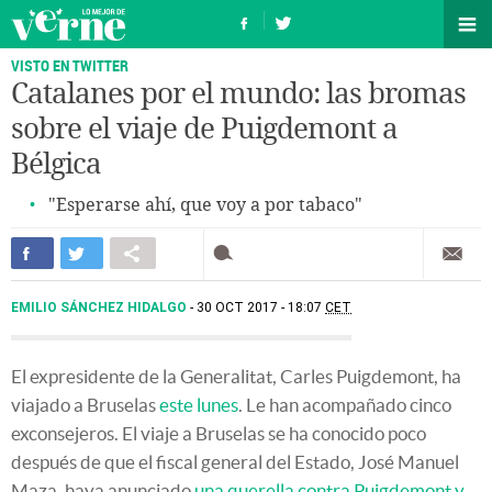
VISTO EN TWITTER
Catalanes por el mundo: las bromas
sobre el viaje de Puigdemont a
Bélgica
"Esperarse ahí, que voy a por tabaco"
EMILIO SÁNCHEZ HIDALGO
30 OCT 2017 - 18:07
CET
El expresidente de la Generalitat, Carles Puigdemont, ha
viajado a Bruselas
este lunes
. Le han acompañado cinco
exconsejeros. El viaje a Bruselas se ha conocido poco
después de que el fiscal general del Estado, José Manuel
Maza, haya anunciado
una querella contra Puigdemont y