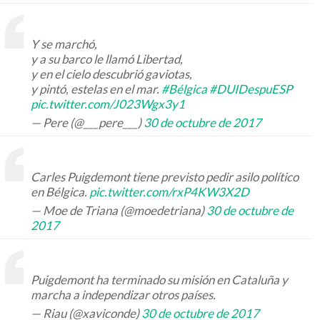
Y se marchó,
y a su barco le llamó Libertad,
y en el cielo descubrió gaviotas,
y pintó, estelas en el mar.
#Bélgica
#DUIDespuESP
pic.twitter.com/J023Wgx3y1
— Pere (@___pere___)
30 de octubre de 2017
Carles Puigdemont tiene previsto pedir asilo político
en Bélgica.
pic.twitter.com/rxP4KW3X2D
— Moe de Triana (@moedetriana)
30 de octubre de
2017
Puigdemont ha terminado su misión en Cataluña y
marcha a independizar otros países.
— Riau (@xaviconde)
30 de octubre de 2017