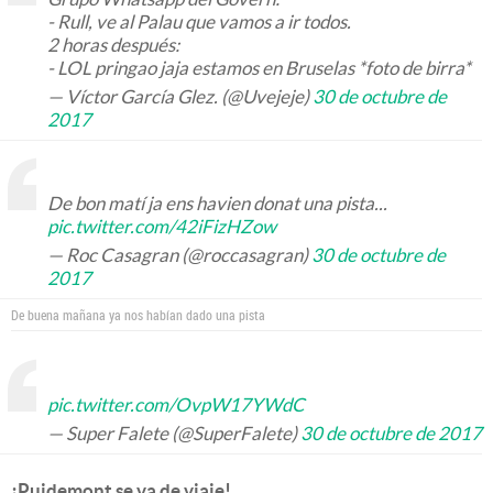
- Rull, ve al Palau que vamos a ir todos.
2 horas después:
- LOL pringao jaja estamos en Bruselas *foto de birra*
— Víctor García Glez. (@Uvejeje)
30 de octubre de
2017
De bon matí ja ens havien donat una pista...
pic.twitter.com/42iFizHZow
— Roc Casagran (@roccasagran)
30 de octubre de
2017
De buena mañana ya nos habían dado una pista
pic.twitter.com/OvpW17YWdC
— Super Falete (@SuperFalete)
30 de octubre de 2017
¡Puidemont se va de viaje!