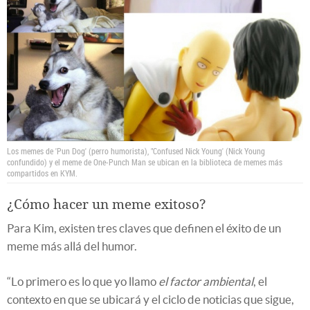
Los memes de 'Pun Dog' (perro humorista), "Confused Nick Young' (Nick Young
confundido) y el meme de One-Punch Man se ubican en la biblioteca de memes más
compartidos en KYM.
¿Cómo hacer un meme exitoso?
Para Kim, existen tres claves que definen el éxito de un
meme más allá del humor.
“Lo primero es lo que yo llamo
el factor ambiental
, el
contexto en que se ubicará y el ciclo de noticias que sigue,