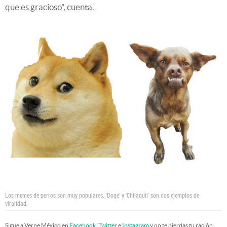
que es gracioso”, cuenta.
Los memes de perros son muy populares. 'Doge' y 'Chilaquil' son dos ejemplos de
viralidad.
Sigue a Verne México en
Facebook
,
Twitter
e
Instagram
y no te pierdas tu ración