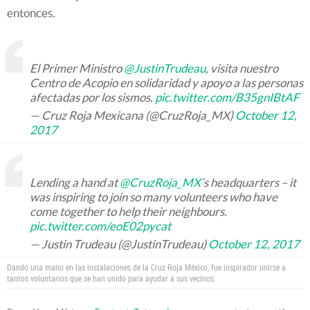
entonces.
El Primer Ministro
@JustinTrudeau
, visita nuestro
Centro de Acopio en solidaridad y apoyo a las personas
afectadas por los sismos.
pic.twitter.com/B35gnIBtAF
— Cruz Roja Mexicana (@CruzRoja_MX)
October 12,
2017
Lending a hand at
@CruzRoja_MX
’s headquarters – it
was inspiring to join so many volunteers who have
come together to help their neighbours.
pic.twitter.com/eoE02pycat
— Justin Trudeau (@JustinTrudeau)
October 12, 2017
Dando una mano en las instalaciones de la Cruz Roja México, fue inspirador unirse a
tantos voluntarios que se han unido para ayudar a sus vecinos.