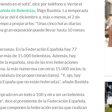
endo en el sofá", dice por teléfono a
Verne
el
añola de Belenistas
, Íñigo Bastida. La temporada
durar del 6 diciembre a, más o menos, el 2 de
mpo a prepararlos: "Unas cinco horas diarias
na gran exposición puede llevar hasta 10 meses
rsonas. En la Federación Española hay 77
pan más de 15.000 belenistas. Además, hay
e la española, sino de las tres federaciones
lana, la más numerosa con otros 15.000 socios; la
 andaluza (no proporcionan datos). "Y, ojo, hay
a España que no están federadas", añade Bastida.
prado en un todo a 100 y otra ser un belenista.
te", dice el presidente de la Federación Española.
que componen la federación son las que realizan