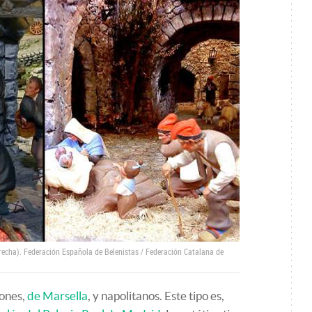
erecha).
Federación Española de Belenistas / Federación Catalana de
tones,
de Marsella
, y napolitanos. Este tipo es,