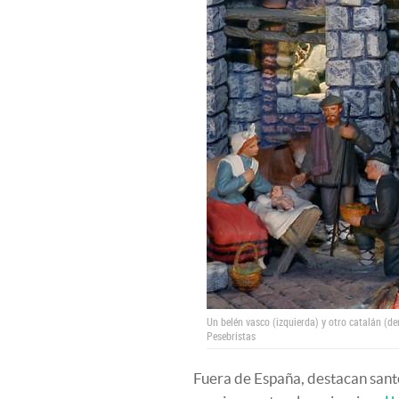
Un belén vasco (izquierda) y otro catalán (d
Pesebristas
Fuera de España, destacan san