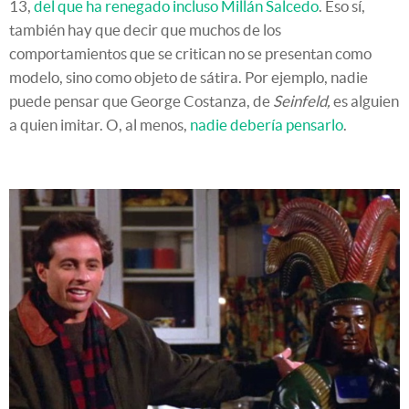
13,
del que ha renegado incluso Millán Salcedo
. Eso sí,
también hay que decir que muchos de los
comportamientos que se critican no se presentan como
modelo, sino como objeto de sátira. Por ejemplo, nadie
puede pensar que George Costanza, de
Seinfeld,
es alguien
a quien imitar. O, al menos,
nadie debería pensarlo
.