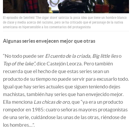
El episodio de Seinfeld 'The cigar store' satiriza la poca idea que tiene un hombre blanco
de clase y media acerca del racismo, pero se ha criticado que el personaje de la nativa
americana es hipersensible a los comentarios del protagonista
Algunas series envejecen mejor que otras
“No todo puede ser
El cuento de la criada,
Big little lies
o
Top of the lake”,
dice Castejón Leorza. Pero también
recuerda que el hecho de que estas series sean un
producto de su tiempo no puede servir para excusarlo todo.
Igual que hay series actuales que siguen teniendo dejes
machistas, también hay series que han envejecido mejor.
Ella menciona
Las chicas de oro,
que “ya era un producto
rompedor en 1985: cuatro señoras mayores protagonistas
de una serie, cuidándose las unas de las otras, riéndose de
los hombres…”.