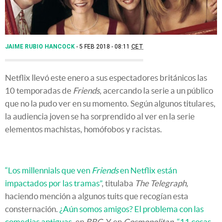
JAIME RUBIO HANCOCK
5 FEB 2018 - 08:11
CET
Netflix llevó este enero a sus espectadores británicos las
10 temporadas de
Friends
, acercando la serie a un público
que no la pudo ver en su momento. Según algunos titulares,
la audiencia joven se ha sorprendido al ver en la serie
elementos machistas, homófobos y racistas.
“Los millennials que ven
Friends
en Netflix están
impactados por las tramas”
, titulaba
The Telegraph,
haciendo mención a algunos tuits que recogían esta
consternación.
¿Aún somos amigos? El problema con las
comedias antiguas
, en
BBC
. Y en
Cosmopolitan
,
“11 cosas