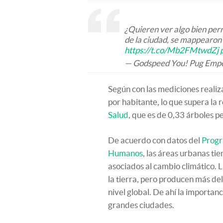
¿Quieren ver algo bien per
de la ciudad, se mappearon
https://t.co/Mb2FMtwdZj
— Godspeed You! Pug Emp
Según con las mediciones realiz
por habitante, lo que supera la
Salud
, que es de 0,33 árboles pe
De acuerdo con datos del
Progr
Humanos
, las áreas urbanas ti
asociados al cambio climático. 
la tierra, pero producen más de
nivel global. De ahí la importan
grandes ciudades.