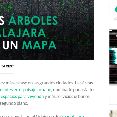
1:54
CEST
vez más escaso en las grandes ciudades. Las áreas
uentes en el paisaje urbano
, dominado por asfalto
 espacios para vivienda
y más servicios urbanos
 segundo plano.
esoros vegetales, el Gobierno de
Guadalajara