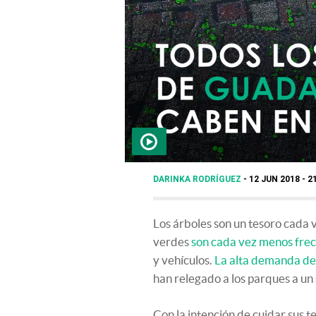
DARINKA RODRÍGUEZ
12 JUN 2018 - 2
Los árboles son un tesoro cada 
verdes
son cada vez menos frec
y vehículos.
La alta demanda de
han relegado a los parques a un
Con la intención de cuidar sus t