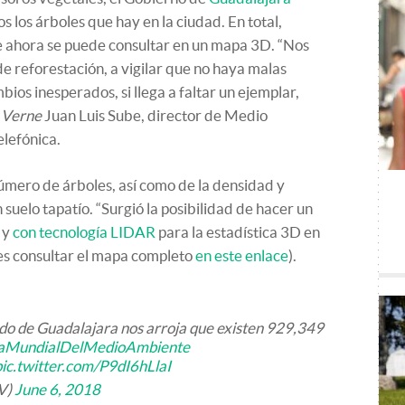
s los árboles que hay en la ciudad. En total,
 ahora se puede consultar en un mapa 3D. “Nos
de reforestación, a vigilar que no haya malas
mbios inesperados, si llega a faltar un ejemplar,
a
Verne
Juan Luis Sube, director de Medio
lefónica.
úmero de árboles, así como de la densidad y
 suelo tapatío. “Surgió la posibilidad de hacer un
 y
con tecnología LIDAR
para la estadística 3D en
es consultar el mapa completo
en este enlace
).
ado de Guadalajara nos arroja que existen 929,349
aMundialDelMedioAmbiente
⁠ ⁠
pic.twitter.com/P9dI6hLlaI
V)
June 6, 2018