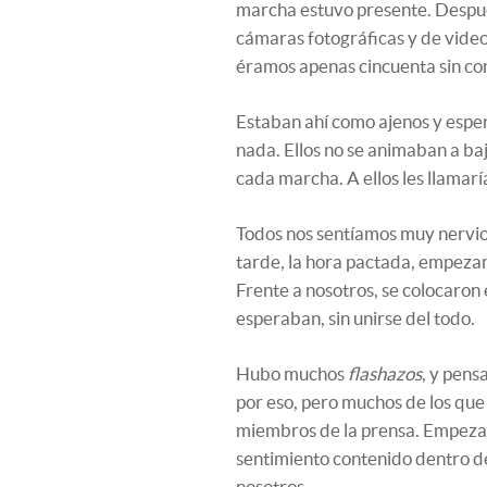
marcha estuvo presente. Despué
cámaras fotográficas y de vide
éramos apenas cincuenta sin con
Estaban ahí como ajenos y esper
nada. Ellos no se animaban a ba
cada marcha. A ellos les llamar
Todos nos sentíamos muy nervioso
tarde, la hora pactada, empezam
Frente a nosotros, se colocaron
esperaban, sin unirse del todo.
Hubo muchos
flashazos
, y pen
por eso, pero muchos de los qu
miembros de la prensa. Empeza
sentimiento contenido dentro d
nosotros.