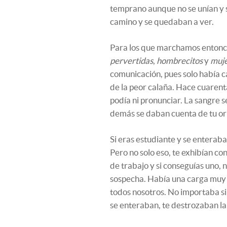
temprano aunque no se unían y s
camino y se quedaban a ver.
Para los que marchamos entonc
pervertidas
,
hombrecitos
y
muje
comunicación, pues solo había ca
de la peor calaña. Hace cuarent
podía ni pronunciar. La sangre se
demás se daban cuenta de tu ori
Si eras estudiante y se enterab
Pero no solo eso, te exhibían co
de trabajo y si conseguías uno, 
sospecha. Había una carga muy 
todos nosotros. No importaba si
se enteraban, te destrozaban la