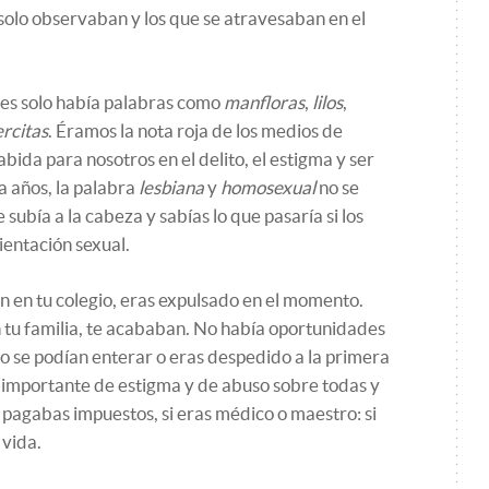
olo observaban y los que se atravesaban en el
es solo había palabras como
manfloras
,
lilos
,
rcitas
. Éramos la nota roja de los medios de
bida para nosotros en el delito, el estigma y ser
a años, la palabra
lesbiana
y
homosexual
no se
 subía a la cabeza y sabías lo que pasaría si los
entación sexual.
an en tu colegio, eras expulsado en el momento.
n tu familia, te acababan. No había oportunidades
no se podían enterar o eras despedido a la primera
importante de estigma y de abuso sobre todas y
 pagabas impuestos, si eras médico o maestro: si
 vida.