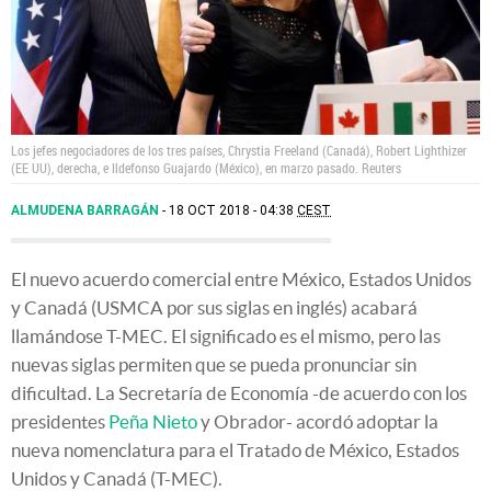
Los jefes negociadores de los tres países, Chrystia Freeland (Canadá), Robert Lighthizer
(EE UU), derecha, e Ildefonso Guajardo (México), en marzo pasado.
Reuters
ALMUDENA BARRAGÁN
18 OCT 2018 - 04:38
CEST
El nuevo acuerdo comercial entre México, Estados Unidos
y Canadá (USMCA por sus siglas en inglés) acabará
llamándose T-MEC. El significado es el mismo, pero las
nuevas siglas permiten que se pueda pronunciar sin
dificultad. La Secretaría de Economía -de acuerdo con los
presidentes
Peña Nieto
y Obrador- acordó adoptar la
nueva nomenclatura para el Tratado de México, Estados
Unidos y Canadá (T-MEC).