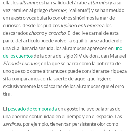
ella, los
altramuces
han salido del árabe
attarmús
(y a su
vez remiten al griego
thermos,
"caliente") y se han metido
en nuestro vocabulario con otros sinónimos la mar de
curiosos, desde los púdicos
lupino
o
entremozo
a los
descarados
chocho
y
chorcho
. El declive carnal de esta
parte del artículo puede volver a equilibrarse aduciendo
una cita literaria sesuda: los altramuces aparecen en
uno
de los cuentos
de la obra del siglo XIV de don Juan Manuel
El conde Lucanor,
en la que se narra cómo la pobreza de
uno que solo come altramuces puede considerarse riqueza
si la comparamos con la suerte de aquel que ingiere
exclusivamente las cáscaras de los altramuces que el otro
tira.
El
pescado de temporada
en agosto incluye palabras de
una enorme continuidad en el tiempo y en el espacio. Las
sardinas
, por ejemplo, tienen tan persistente olor como