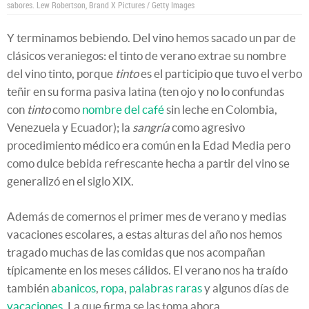
sabores.
Lew Robertson, Brand X Pictures / Getty Images
Y terminamos bebiendo. Del vino hemos sacado un par de
clásicos veraniegos: el tinto de verano extrae su nombre
del vino tinto, porque
tinto
es el participio que tuvo el verbo
teñir en su forma pasiva latina (ten ojo y no lo confundas
con
tinto
como
nombre del café
sin leche en Colombia,
Venezuela y Ecuador); la
sangría
como agresivo
procedimiento médico era común en la Edad Media pero
como dulce bebida refrescante hecha a partir del vino se
generalizó en el siglo XIX.
Además de comernos el primer mes de verano y medias
vacaciones escolares, a estas alturas del año nos hemos
tragado muchas de las comidas que nos acompañan
típicamente en los meses cálidos. El verano nos ha traído
también
abanicos
,
ropa
,
palabras raras
y algunos días de
vacaciones
. La que firma se las toma ahora.