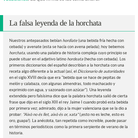
La falsa leyenda de la horchata
Nuestros antepasados bebían
hordiate
(una bebida fría hecha con
cebada) y avenate (esta se hacía con avena pelada); hoy bebemos
horchata
, usando una palabra de historia compleja cuyo principio se
puede situar en el adjetivo latino
hordeata
(hecha con cebada). Los
primeros diccionarios del español describían a la horchata con una
receta algo diferente a la actual (así, el
Diccionario de autoridades
en el siglo XVIII decía que era "bebida que se hace de pepitas de
melón y calabaza, con algunas almendras, todo machacado y
exprimido con agua, y sazonado con azúcar"). Una leyenda
extendida pero falsísima dice que la palabra horchata salió de cierta
frase que dijo en el siglo XIII el rey Jaime I cuando probó esta bebida
por primera vez; admirado, dijo a la mujer valenciana que se la dio a
probar:
"Això no és llet, això és or, xata"
(¡esto no es leche, esto es
oro, guapa!). La anécdota, tan repetida como increíble, puede pasar
en términos periodísticos como la primera serpiente de verano de la
historia.