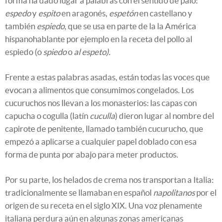
forma ha dado lugar a palabras con el sentido de palo:
espedo
y
espito
en aragonés,
espetón
en castellano y
también
espiedo
, que se usa en parte de la la América
hispanohablante por ejemplo en la receta del pollo al
espiedo (o
spiedo
o
al espeto).
Frente a estas palabras asadas, están todas las voces que
evocan a alimentos que consumimos congelados. Los
cucuruchos nos llevan a los monasterios: las capas con
capucha o cogulla (latín
cuculla
) dieron lugar al nombre del
capirote de penitente, llamado también cucurucho, que
empezó a aplicarse a cualquier papel doblado con esa
forma de punta por abajo para meter productos.
Por su parte, los helados de crema nos transportan a Italia:
tradicionalmente se llamaban en español
napolitanos
por el
origen de su receta en el siglo XIX. Una voz plenamente
italiana perdura aún en algunas zonas americanas