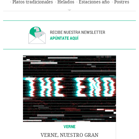
Platos tradicionales
Helados
Estaciones año
Postres
Recetas cocina
Cocina tradicional
Lengua
Bebidas
Meteorología
Gastronomía
Alimentos
Cultura
Alimentación
Industria
RECIBE NUESTRA NEWSLETTER
APÚNTATE AQUÍ
VERNE
VERNE, NUESTRO GRAN