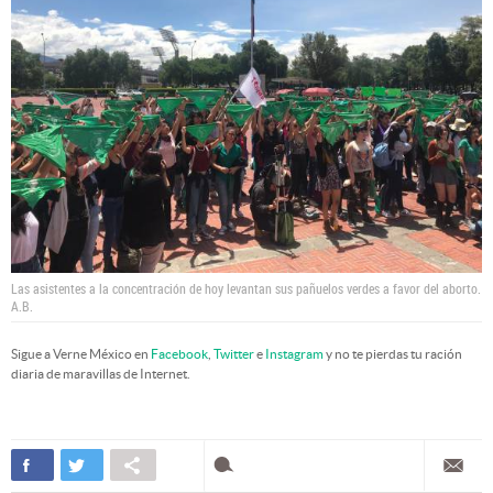
Las asistentes a la concentración de hoy levantan sus pañuelos verdes a favor del aborto.
A.B.
Sigue a Verne México en
Facebook
,
Twitter
e
Instagram
y no te pierdas tu ración
diaria de maravillas de Internet.