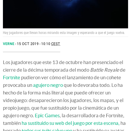
Hay jugadores que llevan horas mirando esta imagen y esperando a que el juego vuelva.
VERNE
15 OCT 2019 - 10:10
CEST
Los jugadores que este 13 de octubre han presenciado el
cierre de la décima temporada del modo
Battle Royale
de
Fortnite
pudieron ver cómo el lanzamiento de un cohete
provocaba un
agujero negro
que lo devoraba todo. Lo ha
hecho de la forma más literal que puede ofrecer un
videojuego: desaparecieron los jugadores, los mapas, y el
propio juego, que fue sustituido por la cinemática de un
agujero negro.
Epic Games
, la desarrolladora de Fortnite,
también
ha sustituido su web del juego por esta escena,
ha
borrado
todos sus tuits salvo uno
y ha sustituido su avatar