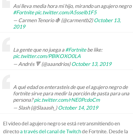
Así lleva media hora mi hijo, mirando un agujero negro
#Fortnite
pic.twitter.com/A5sselb1F5
— Carmen Tenorio 🍇 (@carmentb2)
October 13,
2019
La gente que no juega a
#Fortnite
be like:
pic.twitter.com/PBlKOXO0LA
— Andrés 🔻 (@aaandrios)
October 13, 2019
A qué edad os enterasteis de que el agujero negro de
fortnite sirve para medir la porción de pasta para una
persona?
pic.twitter.com/rNE0PcdoCm
— Slash (@Slaaash_)
October 14, 2019
El vídeo del agujero negro se está retransmitiendo en
directo
a través del canal de Twitch
de Fortnite. Desde la