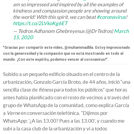
am so impressed and inspired by all the examples of
kindness and compassion people are showing around
the world! With this spirit, we can beat
#coronavirus
!
https://t.co/2LVkoKg6ET
— Tedros Adhanom Ghebreyesus (@DrTedros)
March
15, 2020
"Gracias por compartir este vídeo, @muhammadlila. Estoy impresionado
con la generosidad y la compasión que se está mostrando en todo el
mundo. ¡Con este espíritu, podemos vencer al coronavirus!".
Subido a un pequeño edificio situado en el centro de la
urbanización, Gonzalo García Broto, de 44 años, inició “una
sencilla clase de
fitness
para todos los públicos” que horas
antes había planificado con el resto de vecinos a través del
grupo de WhatsApp de la comunidad, como explica García
a
Verne
en conversación telefónica. “Dijimos por
WhatsApp: '¿A las 13.00? Pues a las 13.00', y cuando me
subí a la casa club de la urbanización y vi a todos