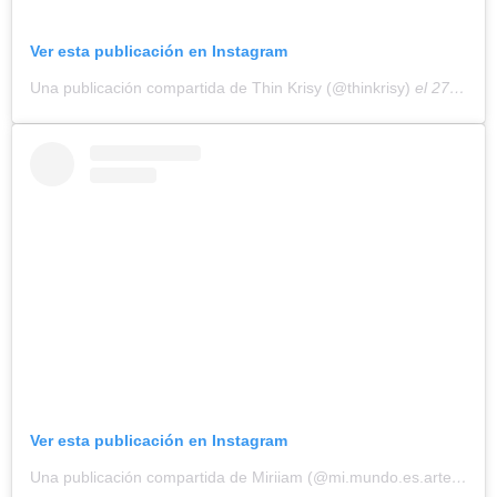
Ver esta publicación en Instagram
Una publicación compartida de Thin Krisy (@thinkrisy)
el
27 May, 2019 a las 3:24 PDT
Ver esta publicación en Instagram
Una publicación compartida de Miriiam (@mi.mundo.es.arte)
el
25