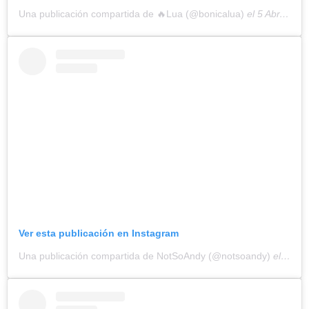
Una publicación compartida de 🔥Lua (@bonicalua)
el
5 Abr, 2018 a las 5:10 PDT
Ver esta publicación en Instagram
Una publicación compartida de NotSoAndy (@notsoandy)
el
26 No