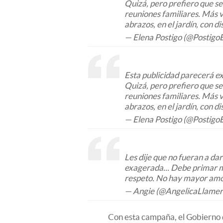
Quizá, pero prefiero que se
reuniones familiares. Más v
abrazos, en el jardín, con d
— Elena Postigo (@Postigo
Esta publicidad parecerá e
Quizá, pero prefiero que se
reuniones familiares. Más v
abrazos, en el jardín, con d
— Elena Postigo (@Postigo
Les dije que no fueran a da
exagerada... Debe primar m
respeto. No hay mayor amor
— Angie (@AngelicaLlame
Con esta campaña, el Gobierno 