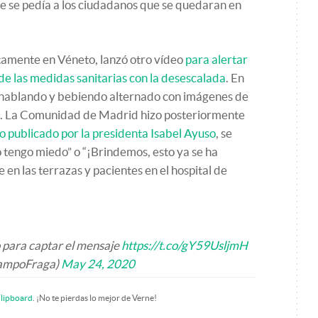
e se pedía a los ciudadanos que se quedaran en
etamente en Véneto, lanzó otro vídeo
para
ale
rtar
n de las medidas sanitarias con la desescalada
. En
s hablando y bebiendo alternado con imágenes de
es. La Comunidad de Madrid hizo posteriormente
o publicado por la presidenta Isabel Ayuso
, se
 tengo miedo” o “¡Brindemos, esto ya se ha
en las terrazas y pacientes en el hospital de
o para captar el mensaje
https://t.co/gY59UsljmH
CampoFraga)
May 24, 2020
lipboard
. ¡No te pierdas lo mejor de Verne!