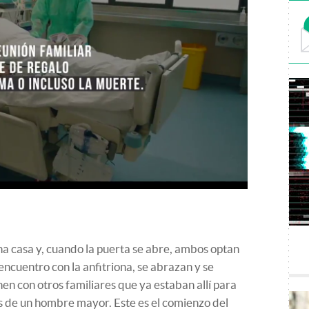
na casa y, cuando la puerta se abre, ambos optan
 encuentro con la anfitriona, se abrazan y se
en con otros familiares que ya estaban allí para
s de un hombre mayor. Este es el comienzo del