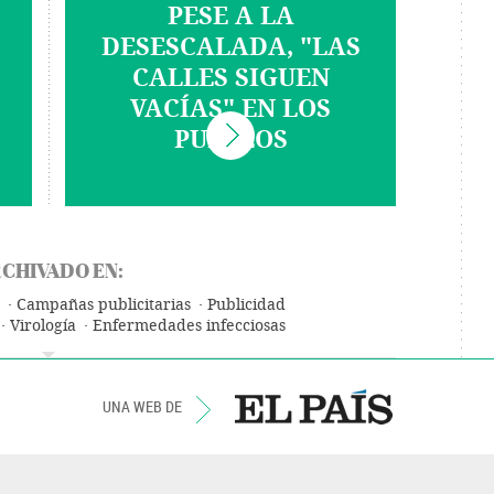
PESE A LA
DESESCALADA, "LAS
CALLES SIGUEN
VACÍAS" EN LOS
PUEBLOS
CHIVADO EN:
Campañas publicitarias
Publicidad
Virología
Enfermedades infecciosas
logía
Medicina
Medios comunicación
omunicación
Sociedad
Ciencias naturales
Ciencia
UNA WEB DE