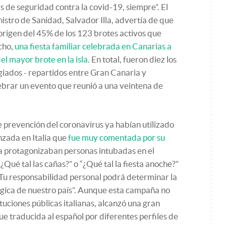
s de seguridad contra la covid-19, siempre”. El
nistro de Sanidad, Salvador Illa, advertía de que
 origen del 45% de los 123 brotes activos que
cho,
una fiesta familiar celebrada en Canarias a
del mayor brote en la isla
. En total, fueron diez los
giados - repartidos entre Gran Canaria y
ebrar un evento que reunió a una veintena de
 prevención del coronavirus ya habían utilizado
nzada en Italia que
fue muy comentada por su
La protagonizaban personas intubadas en el
¿Qué tal las cañas?” o “¿Qué tal la fiesta anoche?”
 “Tu responsabilidad personal podrá determinar la
lógica de nuestro país”. Aunque esta campaña no
ituciones públicas italianas, alcanzó una gran
ue traducida al español por diferentes perfiles de