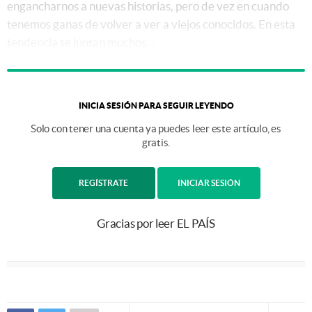
engancharnos a nuevas historias, pero de vez en cuando
tenemos ganas de volver a ver a viejos conocidos. En esta
tendencia se juntan muchos...
INICIA SESIÓN PARA SEGUIR LEYENDO
Solo con tener una cuenta ya puedes leer este artículo, es
gratis.
REGÍSTRATE
INICIAR SESIÓN
Gracias por leer EL PAÍS