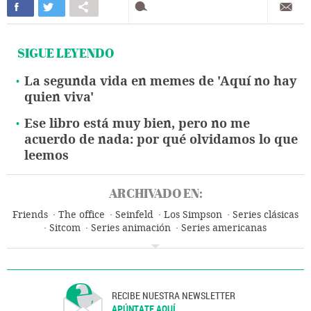
SIGUE LEYENDO
La segunda vida en memes de 'Aquí no hay
quien viva'
Ese libro está muy bien, pero no me
acuerdo de nada: por qué olvidamos lo que
leemos
ARCHIVADO EN:
Friends
The office
Seinfeld
Los Simpson
Series clásicas
Sitcom
Series animación
Series americanas
Series comedia
Géneros series
Series televisión
Música
Programa televisión
Televisión
Bienestar
Programación
Grupo comunicación
Empresas
Medios comunicación
Estilo vida
Comunicación
Ciencia
RECIBE NUESTRA NEWSLETTER
APÚNTATE AQUÍ