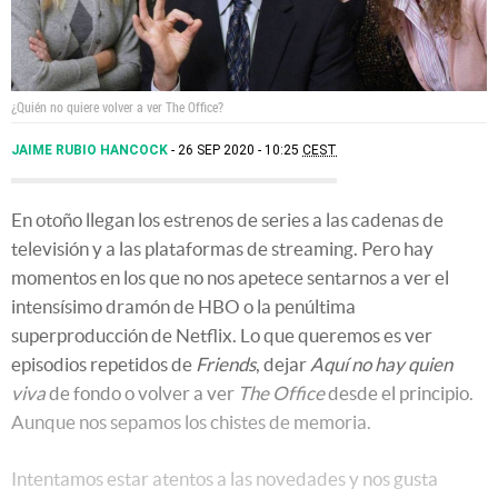
¿Quién no quiere volver a ver The Office?
JAIME RUBIO HANCOCK
26 SEP 2020 - 10:25
CEST
En otoño llegan los estrenos de series a las cadenas de
televisión y a las plataformas de streaming. Pero hay
momentos en los que no nos apetece sentarnos a ver el
intensísimo dramón de HBO o la penúltima
superproducción de Netflix. Lo que queremos es ver
episodios repetidos de
Friends
, dejar
Aquí no hay quien
viva
de fondo o volver a ver
The Office
desde el principio.
Aunque nos sepamos los chistes de memoria.
Intentamos estar atentos a las novedades y nos gusta