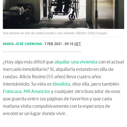
Una persona en silla de ruedas accede a una vivienda.
Maskot
Getty Images
MARÍA JOSÉ CARMONA
7 FEB 2021 - 09:10
CET
¿Hay algo más difícil que
alquilar una vivienda
con el actual
mercado inmobiliario? Sí, alquilarla estando en silla de
ruedas. Alicia Resino (55 años) lleva cuatro años
intentándolo. Su vida es
Idealista
, dice ella, pero también
Fotocasa
,
Mil Anuncios
y cualquier otro buscador de esos
que guarda entre sus páginas de favoritos y que cada
mañana visita compulsivamente con la esperanza de
encontrar un lugar donde vivir.