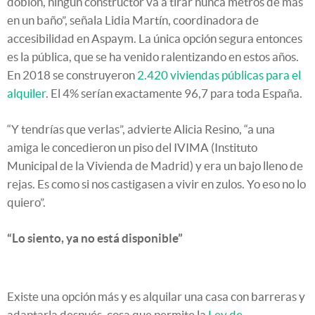
doblón, ningún constructor va a tirar nunca metros de más
en un baño”, señala Lidia Martín, coordinadora de
accesibilidad en Aspaym. La única opción segura entonces
es la pública, que se ha venido ralentizando en estos años.
En 2018 se construyeron
2.420 viviendas públicas para el
alquiler
. El 4% serían exactamente 96,7 para toda España.
“Y tendrías que verlas”, advierte Alicia Resino, “a una
amiga le concedieron un piso del IVIMA (Instituto
Municipal de la Vivienda de Madrid) y era un bajo lleno de
rejas. Es como si nos castigasen a vivir en zulos. Yo eso no lo
quiero”.
“Lo siento, ya no está disponible”
Existe una opción más y es alquilar una casa con barreras y
adaptarla después, cosa que permite la
Ley de