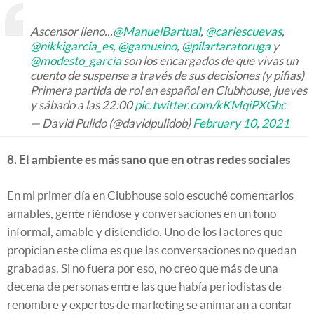
Ascensor lleno...
@ManuelBartual
,
@carlescuevas
,
@nikkigarcia_es
,
@gamusino
,
@pilartaratoruga
y
@modesto_garcia
son los encargados de que vivas un
cuento de suspense a través de sus decisiones (y pifias)
Primera partida de rol en español en Clubhouse, jueves
y sábado a las 22:00
pic.twitter.com/kKMqiPXGhc
— David Pulido (@davidpulidob)
February 10, 2021
8. El ambiente es más sano que en otras redes sociales
En mi primer día en Clubhouse solo escuché comentarios
amables, gente riéndose y conversaciones en un tono
informal, amable y distendido. Uno de los factores que
propician este clima es que las conversaciones no quedan
grabadas. Si no fuera por eso, no creo que más de una
decena de personas entre las que había periodistas de
renombre y expertos de marketing se animaran a contar