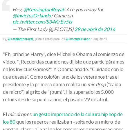
Hey,
@KensingtonRoyal
! Are you ready for
@InvictusOrlando
? Game on.
pic.twitter.com/S34KrEv5Is
— The First Lady (@FLOTUS)
29 de abril de 2016
Ey,
@Kensingtonroyal
, ¿estáis listos para los
@InvictusOrlando
? Juguemos.
"Eh, príncipe Harry", dice Michelle Obama al comienzo del
vídeo. "¿Recuerdas cuando nos dijiste que participáramos
en los Invictus Games?". Y Obama añade: "Cuidado con lo
que deseas". Como colofón, uno de los veteranos tras el
presidente y la primera dama realiza un
mic drop
("caída
de micro") al grito de "¡bum!". Ha superado los 5.000
retuits desde su publicación, el pasado 29 de abril.
El
mic drop
es
un gesto importado de la cultura hip hop de
los 80
que los raperos realizaban –soltando un micro de
verdad, claro– al final de los conciertos o improvisaciones