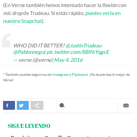
(En Verne también hemos intentado hacer la flexión con
mic drop
de Trudeau. Si estás rápido,
puedes verla en
nuestro Snapchat
).
WHO DID IT BETTER?
@JustinTrudeau
@Pablonnegut
pic.twitter.com/8BIf6YqgcE
— verne (@verne)
May 4, 2016
* También puedes seguirnos en
Instagram
y
Flipboard
. ¡No te pierdas lo mejor de
Verne!
SIGUE LEYENDO