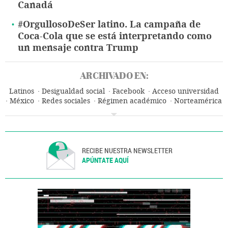
Canadá
#OrgullosoDeSer latino. La campaña de
Coca-Cola que se está interpretando como
un mensaje contra Trump
ARCHIVADO EN:
Latinos
Desigualdad social
Facebook
Acceso universidad
México
Redes sociales
Régimen académico
Norteamérica
Grupos sociales
Latinoamérica
Internet
América
Sociedad
Universidad
Educación superior
Sistema educativo
Educación
RECIBE NUESTRA NEWSLETTER
APÚNTATE AQUÍ