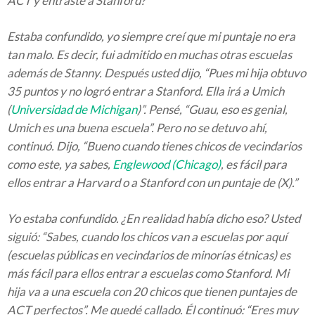
ACT y entraste a Stanford?"
Estaba confundido, yo siempre creí que mi puntaje no era
tan malo. Es decir, fui admitido en muchas otras escuelas
además de Stanny. Después usted dijo, “Pues mi hija obtuvo
35 puntos y no logró entrar a Stanford. Ella irá a Umich
(
Universidad de Michigan
)”. Pensé, “Guau, eso es genial,
Umich es una buena escuela”. Pero no se detuvo ahí,
continuó. Dijo, “Bueno cuando tienes chicos de vecindarios
como este, ya sabes,
Englewood (Chicago)
, es fácil para
ellos entrar a Harvard o a Stanford con un puntaje de (X).”
Yo estaba confundido. ¿En realidad había dicho eso? Usted
siguió: “Sabes, cuando los chicos van a escuelas por aquí
(escuelas públicas en vecindarios de minorías étnicas) es
más fácil para ellos entrar a escuelas como Stanford. Mi
hija va a una escuela con 20 chicos que tienen puntajes de
ACT perfectos”. Me quedé callado. Él continuó: “Eres muy