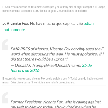
El Gobierno mexicano es totalmente corrupto y se ve muy mal al dejar escapar a El Chapo,
completamente corruptos. EEUU les ha pagado 3.000 millones de dólares.
5. Vicente Fox.
No hay mucho que explicar. Se
odian
mutuamente.
FMR PRES of Mexico, Vicente Fox horribly used the F
word when discussing the wall. He must apologize! If I
did that there would be a uproar!
— Donald J. Trump (@realDonaldTrump)
25 de
febrero de 2016
El expresidente mexicano Vicente Fox use la palabra con f ('fuck') cuando habló sobre el
muro. ¡Debe disculparse! Si yo hiciera eso habría un escándalo.
Former President Vicente Fox, who is railing against
my visit to Mexico today, also invited me when he