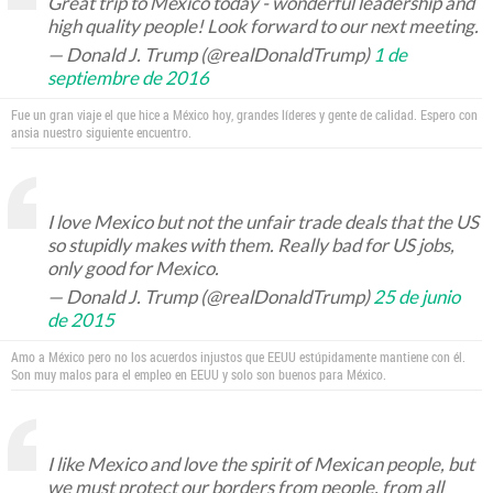
Great trip to Mexico today - wonderful leadership and
high quality people! Look forward to our next meeting.
— Donald J. Trump (@realDonaldTrump)
1 de
septiembre de 2016
Fue un gran viaje el que hice a México hoy, grandes líderes y gente de calidad. Espero con
ansia nuestro siguiente encuentro.
I love Mexico but not the unfair trade deals that the US
so stupidly makes with them. Really bad for US jobs,
only good for Mexico.
— Donald J. Trump (@realDonaldTrump)
25 de junio
de 2015
Amo a México pero no los acuerdos injustos que EEUU estúpidamente mantiene con él.
Son muy malos para el empleo en EEUU y solo son buenos para México.
I like Mexico and love the spirit of Mexican people, but
we must protect our borders from people, from all