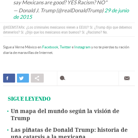
say Mexicans are good? YES Racism? NO"
— Donald J. Trump (@realDonaldTrump)
29 de junio
de 2015
@KEEMSTARx: ¿Los criminales mexicanos vienen a EEUU? Sí. ¿Trump dijo que debemos
detenerlos? Sí. ¿Dijo que los mexicanos eran buenos? Sí. ¿Racismo? No.
Sigue a Verne México en
Facebook
,
Twitter
e
Instagram
y no te pierdas tu ración
diaria de maravillas de Internet.
SIGUE LEYENDO
Un mapa del mundo según la visión de
Trump
Las piñatas de Donald Trump: historia de
una catarsis a la mexicana