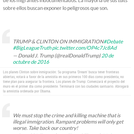
de los migrantes indocumentados. La mayoría de sus tuits
sobre ellos buscan exponer lo peligrosos que son.
TRUMP & CLINTON ON IMMIGRATION
#Debate
#BigLeagueTruth
pic.twitter.com/OP4c7Jc8Ad
— Donald J. Trump (@realDonaldTrump)
20 de
octubre de 2016
Los planes Clinton sobre inmigración: Su programa 'Dream' busca tener fronteras
abiertas, votará a favor de la amnistía en sus primeros 100 días como presidenta, no
tiene plan para asegurar la frontera. Los planes de Trump: Comenzará el proyecto del
muro en el primer día como presidente. Terminará con las ciudades santuario. Abrogará
la amnistía ordenada por Obama.
We must stop the crime and killing machine that is
illegal immigration. Rampant problems will only get
worse. Take back our country!