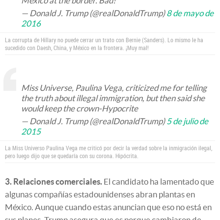
Mexico at the border. Bad!
— Donald J. Trump (@realDonaldTrump)
8 de mayo de
2016
La corrupta de Hillary no puede cerrar un trato con Bernie (Sanders). Lo mismo le ha
sucedido con Daesh, China, y México en la frontera. ¡Muy mal!
Miss Universe, Paulina Vega, criticized me for telling
the truth about illegal immigration, but then said she
would keep the crown-Hypocrite
— Donald J. Trump (@realDonaldTrump)
5 de julio de
2015
La Miss Universo Paulina Vega me criticó por decir la verdad sobre la inmigración ilegal,
pero luego dijo que se quedaría con su corona. Hipócrita.
3. Relaciones comerciales.
El candidato ha lamentado que
algunas compañías estadounidenses abran plantas en
México. Aunque cuando estas anuncian que eso no está en
sus planes, Trump asegura que es porque cambiaron de