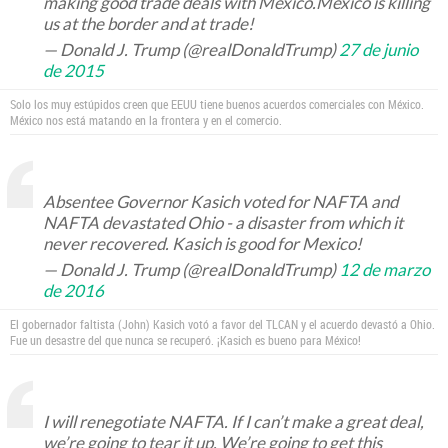
making good trade deals with Mexico.Mexico is killing
us at the border and at trade!
— Donald J. Trump (@realDonaldTrump)
27 de junio
de 2015
Solo los muy estúpidos creen que EEUU tiene buenos acuerdos comerciales con México.
México nos está matando en la frontera y en el comercio.
Absentee Governor Kasich voted for NAFTA and
NAFTA devastated Ohio - a disaster from which it
never recovered. Kasich is good for Mexico!
— Donald J. Trump (@realDonaldTrump)
12 de marzo
de 2016
El gobernador faltista (John) Kasich votó a favor del TLCAN y el acuerdo devastó a Ohio.
Fue un desastre del que nunca se recuperó. ¡Kasich es bueno para México!
I will renegotiate NAFTA. If I can’t make a great deal,
we’re going to tear it up. We’re going to get this