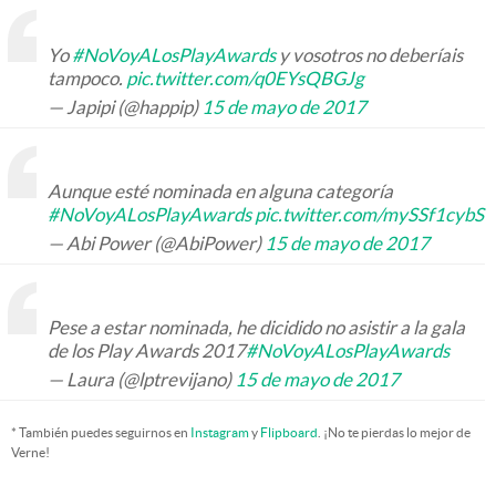
Yo
#NoVoyALosPlayAwards
y vosotros no deberíais
tampoco.
pic.twitter.com/q0EYsQBGJg
— Japipi (@happip)
15 de mayo de 2017
Aunque esté nominada en alguna categoría
#NoVoyALosPlayAwards
pic.twitter.com/mySSf1cybS
— Abi Power (@AbiPower)
15 de mayo de 2017
Pese a estar nominada, he dicidido no asistir a la gala
de los Play Awards 2017
#NoVoyALosPlayAwards
— Laura (@lptrevijano)
15 de mayo de 2017
* También puedes seguirnos en
Instagram
y
Flipboard
. ¡No te pierdas lo mejor de
Verne!