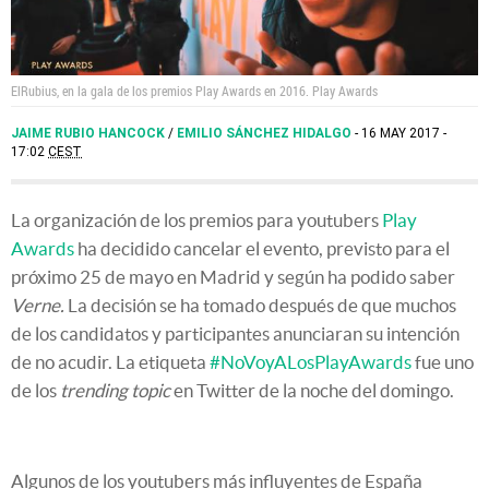
ElRubius, en la gala de los premios Play Awards en 2016.
Play Awards
JAIME RUBIO HANCOCK
/
EMILIO SÁNCHEZ HIDALGO
16 MAY 2017 -
17:02
CEST
La organización de los premios para youtubers
Play
Awards
ha decidido cancelar el evento, previsto para el
próximo 25 de mayo en Madrid y según ha podido saber
Verne.
La decisión se ha tomado después de que muchos
de los candidatos y participantes anunciaran su intención
de no acudir. La etiqueta
#NoVoyALosPlayAwards
fue uno
de los
trending topic
en Twitter de la noche del domingo.
Algunos de los youtubers más influyentes de España