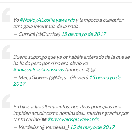
Yo
#NoVoyALosPlayawards
y tampoco a cualquier
otra gala inventada de la nada.
— Curricé (@Currice)
15 de mayo de 2017
Bueno supongo que ya os habéis enterado de la que se
ha liado pero por si no era obvio yo
#novoyalosplayawards
tampoco 🤙🏻
— MegaGlowen (@Mega_Glowen)
15 de mayo de
2017
En base a las últimas infos: nuestros principios nos
impiden acudir como nominados...muchas gracias por
tanto cariño!❤️
#novoyalosplayawards
— Verdeliss (@Verdeliss_)
15 de mayo de 2017