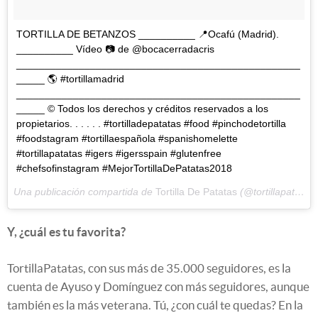
TORTILLA DE BETANZOS __________ 📍Ocafú (Madrid).
__________ Vídeo 📷 de @bocacerradacris
__________________________________________________
_____ 🌎 #tortillamadrid
__________________________________________________
_____ © Todos los derechos y créditos reservados a los
propietarios. . . . . . #tortilladepatatas #food #pinchodetortilla
#foodstagram #tortillaespañola #spanishomelette
#tortillapatatas #igers #igersspain #glutenfree
#chefsofinstagram #MejorTortillaDePatatas2018
Una publicación compartida de
Tortilla De Patatas
(@tortillapatatas) el
Y, ¿cuál es tu favorita?
TortillaPatatas, con sus más de 35.000 seguidores, es la
cuenta de Ayuso y Domínguez con más seguidores, aunque
también es la más veterana. Tú, ¿con cuál te quedas? En la