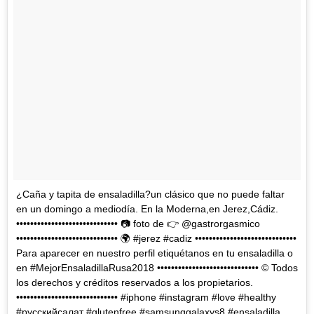
¿Caña y tapita de ensaladilla?un clásico que no puede faltar
en un domingo a mediodía. En la Moderna,en Jerez,Cádiz.
••••••••••••••••••••••••••••• 📷 foto de 👉 @gastrorgasmico
••••••••••••••••••••••••••••• 🌍 #jerez #cadiz •••••••••••••••••••••••••••••
Para aparecer en nuestro perfil etiquétanos en tu ensaladilla o
en #MejorEnsaladillaRusa2018 ••••••••••••••••••••••••••••• © Todos
los derechos y créditos reservados a los propietarios.
••••••••••••••••••••••••••••• #iphone #instagram #love #healthy
#русскийсалат #glutenfree #samsunggalaxys8 #ensaladilla