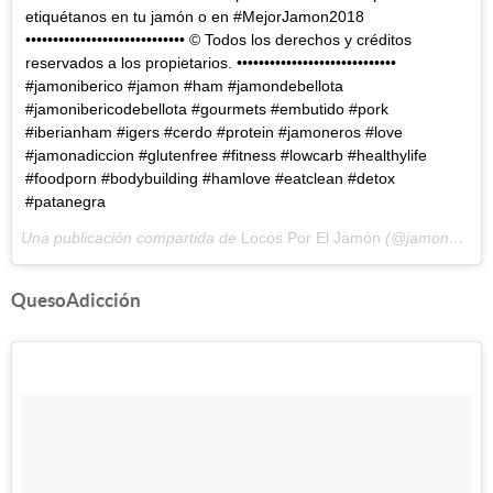
etiquétanos en tu jamón o en #MejorJamon2018
••••••••••••••••••••••••••••• © Todos los derechos y créditos
reservados a los propietarios. •••••••••••••••••••••••••••••
#jamoniberico #jamon #ham #jamondebellota
#jamonibericodebellota #gourmets #embutido #pork
#iberianham #igers #cerdo #protein #jamoneros #love
#jamonadiccion #glutenfree #fitness #lowcarb #healthylife
#foodporn #bodybuilding #hamlove #eatclean #detox
#patanegra
Una publicación compartida de
Locos Por El Jamón
(@jamonadiccion) el
QuesoAdicción