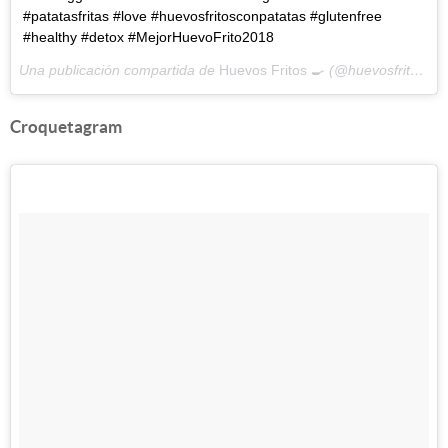
#patatasfritas #love #huevosfritosconpatatas #glutenfree
#healthy #detox #MejorHuevoFrito2018
Una publicación compartida de
Huevos Fritos 🍳
(@huevosfritoss) el
Croquetagram