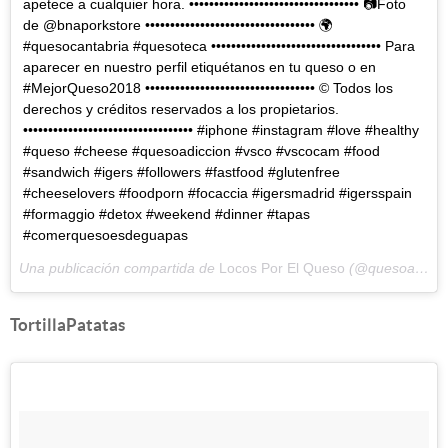
apetece a cualquier hora. •••••••••••••••••••••••••••••••••• 📷Foto
de @bnaporkstore •••••••••••••••••••••••••••••••••• 🌍
#quesocantabria #quesoteca •••••••••••••••••••••••••••••••••• Para
aparecer en nuestro perfil etiquétanos en tu queso o en
#MejorQueso2018 •••••••••••••••••••••••••••••••••• © Todos los
derechos y créditos reservados a los propietarios.
•••••••••••••••••••••••••••••••••• #iphone #instagram #love #healthy
#queso #cheese #quesoadiccion #vsco #vscocam #food
#sandwich #igers #followers #fastfood #glutenfree
#cheeselovers #foodporn #focaccia #igersmadrid #igersspain
#formaggio #detox #weekend #dinner #tapas
#comerquesoesdeguapas
Una publicación compartida de
Locos Por El Queso
(@quesoadiccion) el
TortillaPatatas