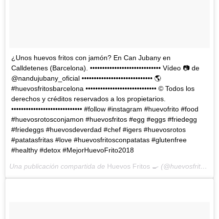
¿Unos huevos fritos con jamón? En Can Jubany en
Calldetenes (Barcelona). ••••••••••••••••••••••••••••• Vídeo 📷 de
@nandujubany_oficial ••••••••••••••••••••••••••••• 🌎
#huevosfritosbarcelona ••••••••••••••••••••••••••••• © Todos los
derechos y créditos reservados a los propietarios.
••••••••••••••••••••••••••••• #follow #instagram #huevofrito #food
#huevosrotosconjamon #huevosfritos #egg #eggs #friedegg
#friedeggs #huevosdeverdad #chef #igers #huevosrotos
#patatasfritas #love #huevosfritosconpatatas #glutenfree
#healthy #detox #MejorHuevoFrito2018
Una publicación compartida de
Huevos Fritos 🍳
(@huevosfritoss) el