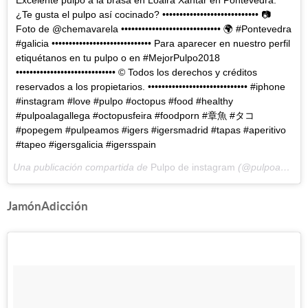
Excelente pulpo a la brasa en Loaira Xantar en Pontevedra.
¿Te gusta el pulpo así cocinado? •••••••••••••••••••••••••••• 📷
Foto de @chemavarela ••••••••••••••••••••••••••••• 🌍 #Pontevedra
#galicia ••••••••••••••••••••••••••••• Para aparecer en nuestro perfil
etiquétanos en tu pulpo o en #MejorPulpo2018
••••••••••••••••••••••••••••• © Todos los derechos y créditos
reservados a los propietarios. ••••••••••••••••••••••••••••• #iphone
#instagram #love #pulpo #octopus #food #healthy
#pulpoalagallega #octopusfeira #foodporn #章魚 #タコ
#popegem #pulpeamos #igers #igersmadrid #tapas #aperitivo
#tapeo #igersgalicia #igersspain
Una publicación compartida de
Pulpo de instagram
(@pulpoadiccion) el
JamónAdicción