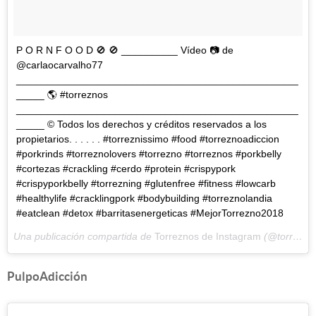
P O R N F O O D 🚫 🚫 __________ Vídeo 📷 de
@carlaocarvalho77
__________________________________________________
_____ 🌎 #torreznos
__________________________________________________
_____ © Todos los derechos y créditos reservados a los
propietarios. . . . . . #torreznissimo #food #torreznoadiccion
#porkrinds #torreznolovers #torrezno #torreznos #porkbelly
#cortezas #crackling #cerdo #protein #crispypork
#crispyporkbelly #torrezning #glutenfree #fitness #lowcarb
#healthylife #cracklingpork #bodybuilding #torreznolandia
#eatclean #detox #barritasenergeticas #MejorTorrezno2018
Una publicación compartida de
Torreznos de Instagram
(@torreznissimo) el
PulpoAdicción