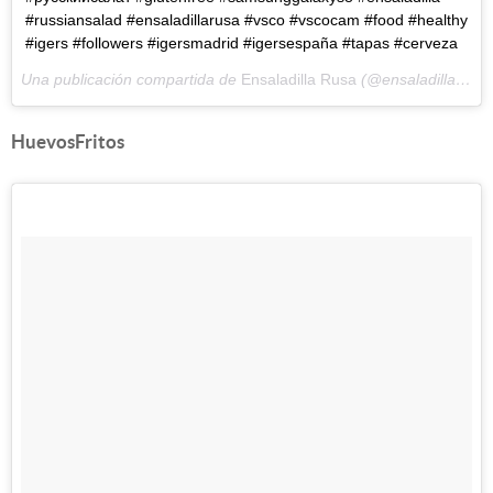
#russiansalad #ensaladillarusa #vsco #vscocam #food #healthy
#igers #followers #igersmadrid #igersespaña #tapas #cerveza
Una publicación compartida de
Ensaladilla Rusa
(@ensaladilladiccion) el
HuevosFritos