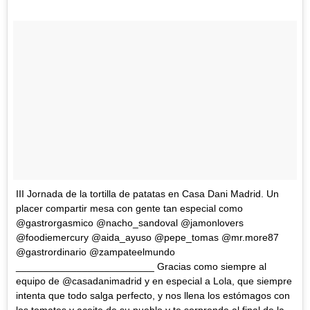
III Jornada de la tortilla de patatas en Casa Dani Madrid. Un
placer compartir mesa con gente tan especial como
@gastrorgasmico @nacho_sandoval @jamonlovers
@foodiemercury @aida_ayuso @pepe_tomas @mr.more87
@gastrordinario @zampateelmundo
_________________________ Gracias como siempre al
equipo de @casadanimadrid y en especial a Lola, que siempre
intenta que todo salga perfecto, y nos llena los estómagos con