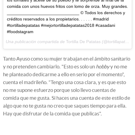
los tomates y aceite de su pueblo y te sorprende al final de la
comida con unos huevos fritos con lomo de orza. Muy grandes.
______________________________ © Todos los derechos y
créditos reservados a los propietarios. . . . . . #madrid
#tortilladepatatas #mejortortilladepatatas2018 #casadani
#foodstagram
Una publicación compartida de
Tortilla De Patatas
(@tortillapatatas) el
Tanto Ayuso como su mujer trabajan en el ámbito sanitario
y no pretenden cambiarlo. "Esto es solo un
hobby
y no me
he planteado dedicarme a ello en serio por el momento",
cuenta el madrileño. "Tengo una cosa clara, y es que esto
no me supone esfuerzo porque solo llevo cuentas de
comida que me gusta. Si haces una cuenta de este estilo de
algo que no te gusta no creo que saques tiempo para ella.
Hay que disfrutar de la comida que publicas".