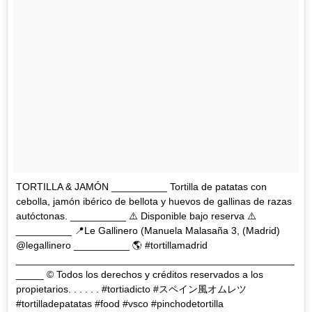
TORTILLA & JAMÓN __________ Tortilla de patatas con
cebolla, jamón ibérico de bellota y huevos de gallinas de razas
autóctonas. __________ ⚠️ Disponible bajo reserva ⚠️
__________ 📍Le Gallinero (Manuela Malasaña 3, (Madrid)
@legallinero __________ 🌎 #tortillamadrid
__________________________________________________
_____ © Todos los derechos y créditos reservados a los
propietarios. . . . . . #tortiadicto #スペイン風オムレツ
#tortilladepatatas #food #vsco #pinchodetortilla