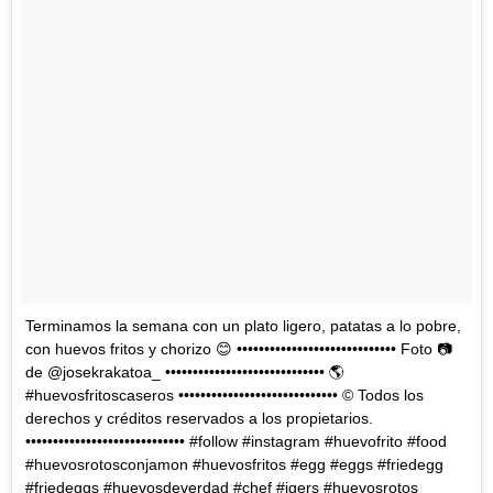
Terminamos la semana con un plato ligero, patatas a lo pobre,
con huevos fritos y chorizo 😊 ••••••••••••••••••••••••••••• Foto 📷
de @josekrakatoa_ ••••••••••••••••••••••••••••• 🌎
#huevosfritoscaseros ••••••••••••••••••••••••••••• © Todos los
derechos y créditos reservados a los propietarios.
••••••••••••••••••••••••••••• #follow #instagram #huevofrito #food
#huevosrotosconjamon #huevosfritos #egg #eggs #friedegg
#friedeggs #huevosdeverdad #chef #igers #huevosrotos