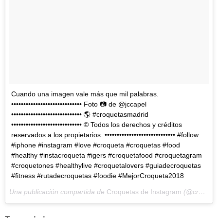
Cuando una imagen vale más que mil palabras.
••••••••••••••••••••••••••••• Foto 📷 de @jccapel
••••••••••••••••••••••••••••• 🌎 #croquetasmadrid
••••••••••••••••••••••••••••• © Todos los derechos y créditos
reservados a los propietarios. ••••••••••••••••••••••••••••• #follow
#iphone #instagram #love #croqueta #croquetas #food
#healthy #instacroqueta #igers #croquetafood #croquetagram
#croquetones #healthylive #croquetalovers #guiadecroquetas
#fitness #rutadecroquetas #foodie #MejorCroqueta2018
Una publicación compartida de
Croquetas de Instagram
(@croquetagram) el