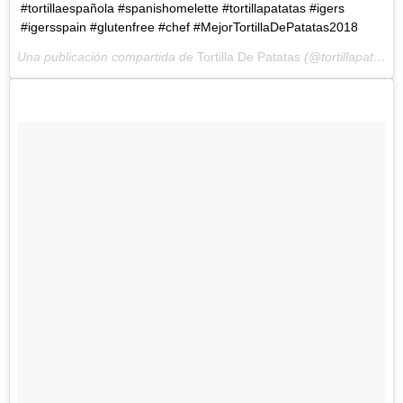
#tortillaespañola #spanishomelette #tortillapatatas #igers
#igersspain #glutenfree #chef #MejorTortillaDePatatas2018
Una publicación compartida de
Tortilla De Patatas
(@tortillapatatas) el