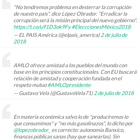
"No tendremos problema en desterrar la corrupción
de nuestro país", dice López Obrador. "Erradicar la
corrupción será la misión principal del nuevo gobierno".
https://t.co/u91D3ok9Fy
#ElecccionesMéxico2018
— EL PAIS América (@elpais_america)
2 de julio de
2018
AMLO ofrece amistad a los pueblos del mundo con
base en los principios constitucionales. Con EU buscará
relación de amistad y cooperación fundada en el
respeto mutuo
#AMLOpresidente
— Gustavo Vela (@GustavoVela71)
2 de julio de 2018
En materia económica salvo lo de "produciremos lo
que consumimos" y "no más gasolinazos", lo dicho por
@lopezobrador_
es correcto: autonomía Banxico,
finanzas públicas sanas (hay que sanearlas). Sin